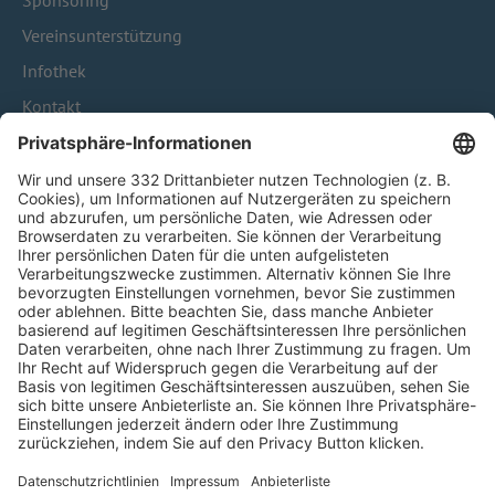
Sponsoring
Vereinsunterstützung
Infothek
Kontakt
HÄUFIG BESUCHTE SEITEN
Pässe und Vereinswechsel
Trainerausbildung
Schulungsangebot Vereinsmitarbeiter
BFV-Geschäftsstellen
Trainerbörse
Login SpielPlus
FOLGE DEM BFV