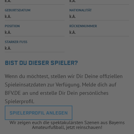
k.A.
k.A.
INFOTHEK
SPIELPLUS
GEBURTSDATUM
NATIONALITÄT
k.A.
k.A.
POSITION
RÜCKENNUMMER
k.A.
k.A.
STARKER FUSS
k.A.
BIST DU DIESER SPIELER?
Wenn du möchtest, stellen wir Dir Deine offiziellen
Spieleinsatzdaten zur Verfügung. Melde dich auf
BFV.DE an und erstelle Dir Dein persönliches
Spielerprofil.
SPIELERPROFIL ANLEGEN
Wir zeigen euch die spektakulärsten Szenen aus Bayerns
Amateurfußball, jetzt reinschauen!