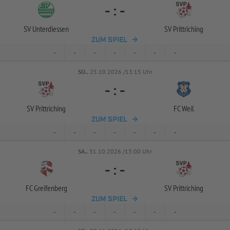
-
:
-
SV Unterdiessen
SV Prittriching
ZUM SPIEL
-
-
-
-
-
-
-
SO..
25.10.2026 /13:15 Uhr
-
:
-
SV Prittriching
FC Weil
ZUM SPIEL
-
-
-
-
-
-
-
SA..
31.10.2026 /13:00 Uhr
-
:
-
FC Greifenberg
SV Prittriching
ZUM SPIEL
-
-
-
-
-
-
-