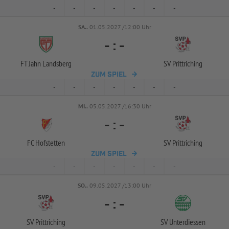
-
-
-
-
-
-
-
SA..
01.05.2027 /12:00 Uhr
-
:
-
FT Jahn Landsberg
SV Prittriching
ZUM SPIEL
-
-
-
-
-
-
-
MI..
05.05.2027 /16:30 Uhr
-
:
-
FC Hofstetten
SV Prittriching
ZUM SPIEL
-
-
-
-
-
-
-
SO..
09.05.2027 /13:00 Uhr
-
:
-
SV Prittriching
SV Unterdiessen