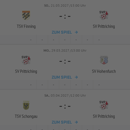
SO..
21.03.2027 /15:00 Uhr
-
:
-
TSV Finning
SV Prittriching
ZUM SPIEL
-
-
-
-
-
-
-
MO..
29.03.2027 /13:00 Uhr
-
:
-
SV Prittriching
SV Hohenfurch
ZUM SPIEL
-
-
-
-
-
-
-
SA..
03.04.2027 /12:00 Uhr
-
:
-
TSV Schongau
SV Prittriching
ZUM SPIEL
-
-
-
-
-
-
-