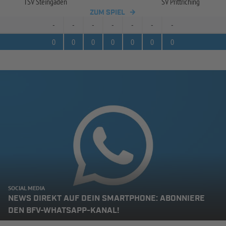
TSV Steingaden
SV Prittriching
ZUM SPIEL
-
-
-
-
-
-
-
0
0
0
0
0
0
0
SOCIAL MEDIA
NEWS DIREKT AUF DEIN SMARTPHONE: ABONNIERE
DEN BFV-WHATSAPP-KANAL!