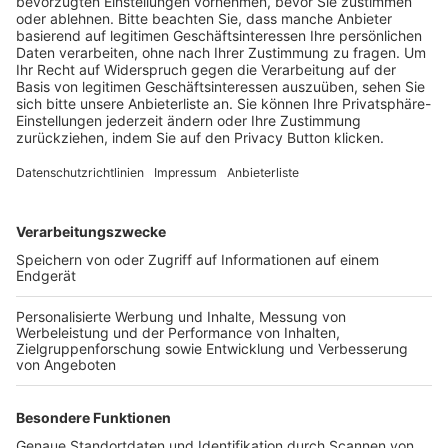
BFV-Geschäftsstellen
Trainerbörse
Login SpielPlus
FOLGE DEM BFV
TOP-VEREINE
TOP-PARTNER