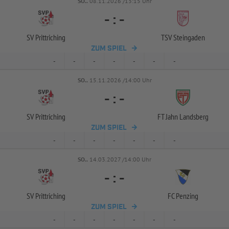
SO..
08.11.2026 /13:15 Uhr
-
:
-
SV Prittriching
TSV Steingaden
ZUM SPIEL
-
-
-
-
-
-
-
SO..
15.11.2026 /14:00 Uhr
-
:
-
SV Prittriching
FT Jahn Landsberg
ZUM SPIEL
-
-
-
-
-
-
-
SO..
14.03.2027 /14:00 Uhr
-
:
-
SV Prittriching
FC Penzing
ZUM SPIEL
-
-
-
-
-
-
-