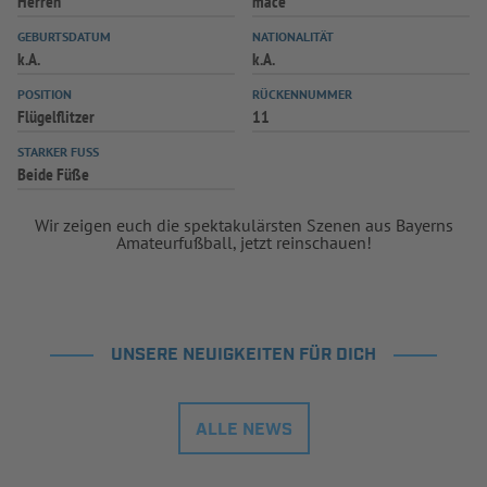
Herren
mace
INFOTHEK
SPIELPLUS
GEBURTSDATUM
NATIONALITÄT
k.A.
k.A.
POSITION
RÜCKENNUMMER
Flügelflitzer
11
STARKER FUSS
Beide Füße
Wir zeigen euch die spektakulärsten Szenen aus Bayerns
Amateurfußball, jetzt reinschauen!
UNSERE NEUIGKEITEN FÜR DICH
ALLE NEWS