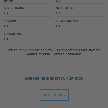
Herren
k.A.
GEBURTSDATUM
NATIONALITÄT
k.A.
k.A.
POSITION
RÜCKENNUMMER
k.A.
k.A.
STARKER FUSS
k.A.
Wir zeigen euch die spektakulärsten Szenen aus Bayerns
Amateurfußball, jetzt reinschauen!
UNSERE NEUIGKEITEN FÜR DICH
ALLE NEWS