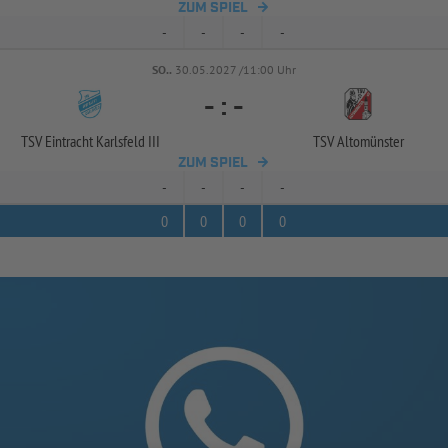
ZUM SPIEL
-
-
-
-
SO..
30.05.2027 /11:00 Uhr
-
:
-
TSV Eintracht Karlsfeld III
TSV Altomünster
ZUM SPIEL
-
-
-
-
0
0
0
0