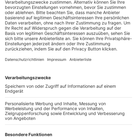
Schulungsangebot Vereinsmitarbeiter
BFV-Geschäftsstellen
Trainerbörse
Login SpielPlus
FOLGE DEM BFV
TOP-VEREINE
TOP-PARTNER