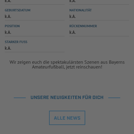
k.A.
k.A.
INFOTHEK
SPIELPLUS
GEBURTSDATUM
NATIONALITÄT
k.A.
k.A.
POSITION
RÜCKENNUMMER
k.A.
k.A.
STARKER FUSS
k.A.
Wir zeigen euch die spektakulärsten Szenen aus Bayerns
Amateurfußball, jetzt reinschauen!
UNSERE NEUIGKEITEN FÜR DICH
ALLE NEWS