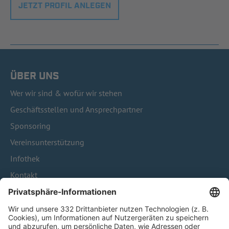
JETZT PROFIL ANLEGEN
ÜBER UNS
Wer wir sind & wofür wir stehen
Geschäftsstellen und Ansprechpartner
Sponsoring
Vereinsunterstützung
Infothek
Kontakt
HÄUFIG BESUCHTE SEITEN
Pässe und Vereinswechsel