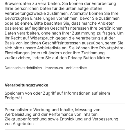
Trainerausbildung
Schulungsangebot Vereinsmitarbeiter
BFV-Geschäftsstellen
Trainerbörse
Login SpielPlus
FOLGE DEM BFV
TOP-VEREINE
TOP-PARTNER