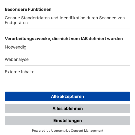
SFV
DFB
UEFA
FIFA
Nutzungsbedingungen
Datenschutz
Impressum