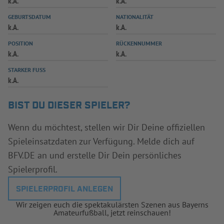
k.A.
k.A.
INFOTHEK
SPIELPLUS
GEBURTSDATUM
NATIONALITÄT
k.A.
k.A.
POSITION
RÜCKENNUMMER
k.A.
k.A.
STARKER FUSS
k.A.
BIST DU DIESER SPIELER?
Wenn du möchtest, stellen wir Dir Deine offiziellen
Spieleinsatzdaten zur Verfügung. Melde dich auf
BFV.DE an und erstelle Dir Dein persönliches
Spielerprofil.
SPIELERPROFIL ANLEGEN
Wir zeigen euch die spektakulärsten Szenen aus Bayerns
Amateurfußball, jetzt reinschauen!