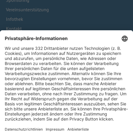
Sponsoring
Vereinsunterstützung
Infothek
Kontakt
HÄUFIG BESUCHTE SEITEN
Pässe und Vereinswechsel
Trainerausbildung
Schulungsangebot Vereinsmitarbeiter
BFV-Geschäftsstellen
Trainerbörse
Login SpielPlus
FOLGE DEM BFV