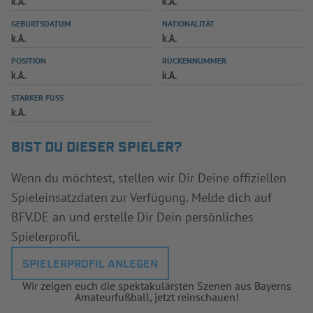
k.A.
k.A.
INFOTHEK
SPIELPLUS
GEBURTSDATUM
NATIONALITÄT
k.A.
k.A.
POSITION
RÜCKENNUMMER
k.A.
k.A.
STARKER FUSS
k.A.
BIST DU DIESER SPIELER?
Wenn du möchtest, stellen wir Dir Deine offiziellen
Spieleinsatzdaten zur Verfügung. Melde dich auf
BFV.DE an und erstelle Dir Dein persönliches
Spielerprofil.
SPIELERPROFIL ANLEGEN
Wir zeigen euch die spektakulärsten Szenen aus Bayerns
Amateurfußball, jetzt reinschauen!