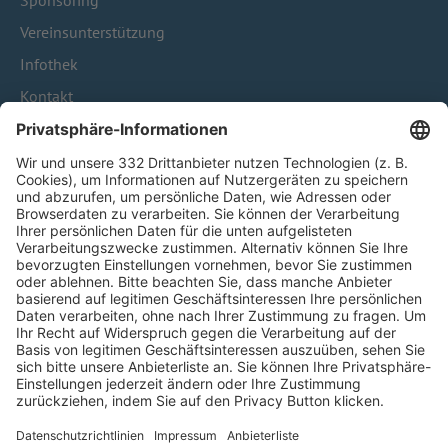
Sponsoring
Vereinsunterstützung
Infothek
Kontakt
HÄUFIG BESUCHTE SEITEN
Pässe und Vereinswechsel
Trainerausbildung
Schulungsangebot Vereinsmitarbeiter
BFV-Geschäftsstellen
Trainerbörse
Login SpielPlus
FOLGE DEM BFV