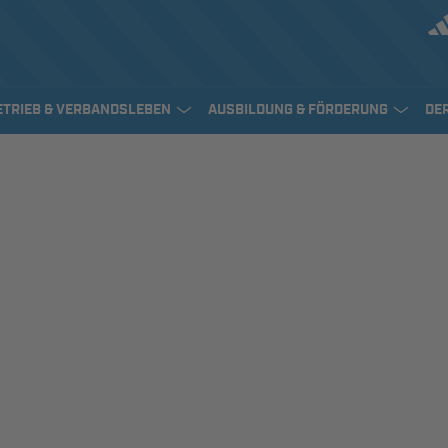
ETRIEB & VERBANDSLEBEN
AUSBILDUNG & FÖRDERUNG
DE