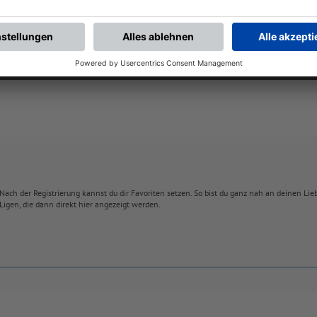
BONNIERE DEN BFV-WHATSAPP-KANAL!
Nach der Registrierung kannst du dir Favoriten setzen. So bist du ganz nah an deinen Li
Ligen, die dann direkt hier angezeigt werden.