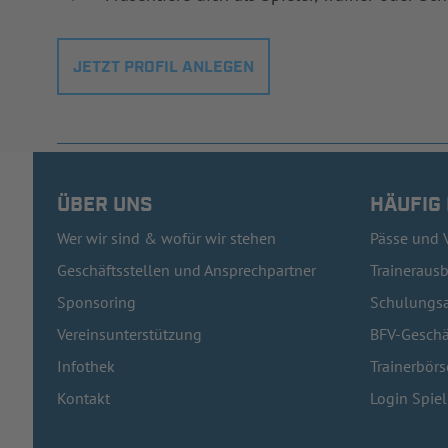
JETZT PROFIL ANLEGEN
ÜBER UNS
HÄUFIG
Wer wir sind & wofür wir stehen
Pässe und 
Geschäftsstellen und Ansprechpartner
Traineraus
Sponsoring
Schulungsa
Vereinsunterstützung
BFV-Geschä
Infothek
Trainerbörs
Kontakt
Login Spie