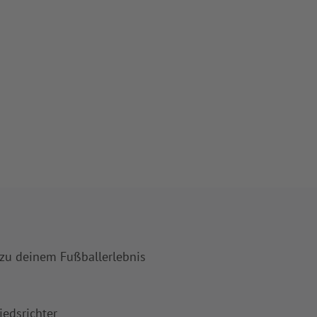
 zu deinem Fußballerlebnis
iedsrichter