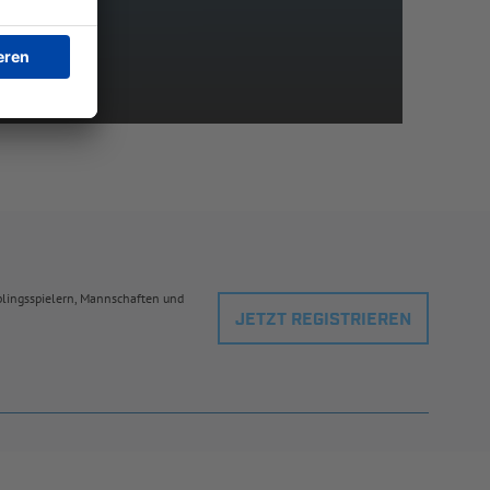
eblingsspielern, Mannschaften und
JETZT REGISTRIEREN