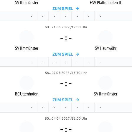
SV Ilmmünster
FSV Pfaffenhofen II
ZUM SPIEL
-
-
-
-
-
-
-
SO..
21.03.2027 /12:00 Uhr
-
:
-
SV Ilmmünster
SV Haunwöhr
ZUM SPIEL
-
-
-
-
-
-
-
SA..
27.03.2027 /13:30 Uhr
-
:
-
BC Uttenhofen
SV Ilmmünster
ZUM SPIEL
-
-
-
-
-
-
-
SO..
04.04.2027 /11:00 Uhr
-
:
-