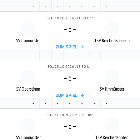
-
-
-
-
-
-
-
SO..
18.10.2026 /11:00 Uhr
-
:
-
SV Ilmmünster
TSV Reichertshausen
ZUM SPIEL
-
-
-
-
-
-
-
SO..
25.10.2026 /13:30 Uhr
-
:
-
SV Oberstimm
SV Ilmmünster
ZUM SPIEL
-
-
-
-
-
-
-
SA..
31.10.2026 /13:30 Uhr
-
:
-
SV Ilmmünster
TSV Reichertshofen