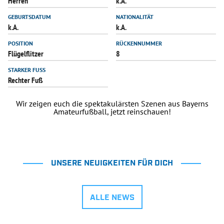
Herren
k.A.
INFOTHEK
SPIELPLUS
GEBURTSDATUM
NATIONALITÄT
k.A.
k.A.
POSITION
RÜCKENNUMMER
Flügelflitzer
8
STARKER FUSS
Rechter Fuß
Wir zeigen euch die spektakulärsten Szenen aus Bayerns
Amateurfußball, jetzt reinschauen!
UNSERE NEUIGKEITEN FÜR DICH
ALLE NEWS