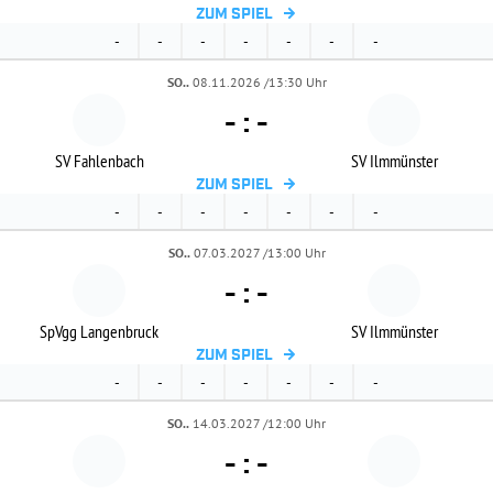
ZUM SPIEL
-
-
-
-
-
-
-
SO..
08.11.2026 /13:30 Uhr
-
:
-
SV Fahlenbach
SV Ilmmünster
ZUM SPIEL
-
-
-
-
-
-
-
SO..
07.03.2027 /13:00 Uhr
-
:
-
SpVgg Langenbruck
SV Ilmmünster
ZUM SPIEL
-
-
-
-
-
-
-
SO..
14.03.2027 /12:00 Uhr
-
:
-