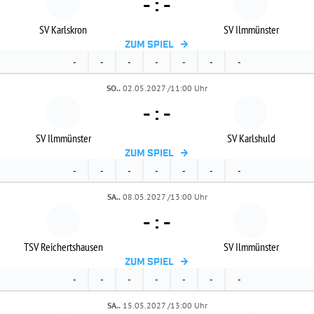
-
:
-
SV Karlskron
SV Ilmmünster
ZUM SPIEL
-
-
-
-
-
-
-
SO..
02.05.2027 /11:00 Uhr
-
:
-
SV Ilmmünster
SV Karlshuld
ZUM SPIEL
-
-
-
-
-
-
-
SA..
08.05.2027 /13:00 Uhr
-
:
-
TSV Reichertshausen
SV Ilmmünster
ZUM SPIEL
-
-
-
-
-
-
-
SA..
15.05.2027 /13:00 Uhr