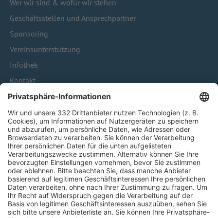
Wer wir sind & wofür wir stehen
Geschäftsstellen und Ansprechpartner
Sponsoring
Vereinsunterstützung
Infothek
Kontakt
HÄUFIG BESUCHTE SEITEN
Pässe und Vereinswechsel
Trainerausbildung
Schulungsangebot Vereinsmitarbeiter
BFV-Geschäftsstellen
Trainerbörse
Login SpielPlus