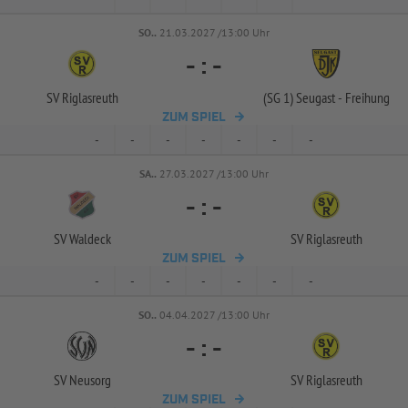
SO..
21.03.2027 /13:00 Uhr
-
:
-
SV Riglasreuth
(SG 1) Seugast -
Freihung
ZUM SPIEL
-
-
-
-
-
-
-
SA..
27.03.2027 /13:00 Uhr
-
:
-
SV Waldeck
SV Riglasreuth
ZUM SPIEL
-
-
-
-
-
-
-
SO..
04.04.2027 /13:00 Uhr
-
:
-
SV Neusorg
SV Riglasreuth
ZUM SPIEL