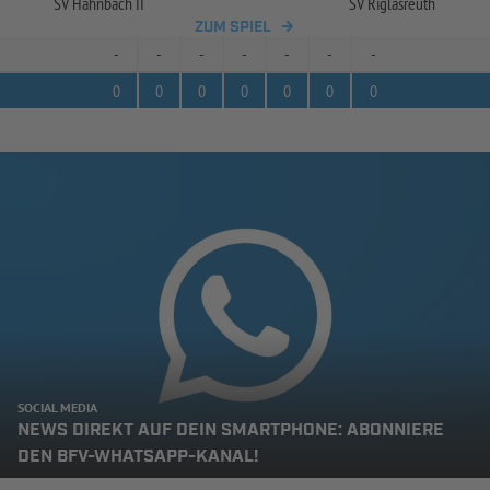
SV Hahnbach II
SV Riglasreuth
ZUM SPIEL
-
-
-
-
-
-
-
0
0
0
0
0
0
0
SOCIAL MEDIA
NEWS DIREKT AUF DEIN SMARTPHONE: ABONNIERE
DEN BFV-WHATSAPP-KANAL!