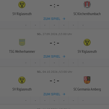
-
:
-
SV Riglasreuth
SC Kirchenthumbach
ZUM SPIEL
-
-
-
-
-
-
-
SO..
27.09.2026 /13:00 Uhr
-
:
-
TSG Weiherhammer
SV Riglasreuth
ZUM SPIEL
-
-
-
-
-
-
-
SO..
04.10.2026 /13:00 Uhr
-
:
-
SV Riglasreuth
SC Germania Amberg
ZUM SPIEL
-
-
-
-
-
-
-