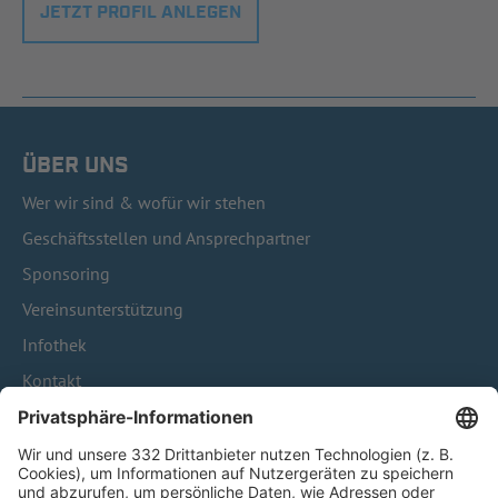
JETZT PROFIL ANLEGEN
ÜBER UNS
Wer wir sind & wofür wir stehen
Geschäftsstellen und Ansprechpartner
Sponsoring
Vereinsunterstützung
Infothek
Kontakt
HÄUFIG BESUCHTE SEITEN
Pässe und Vereinswechsel