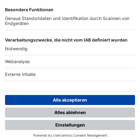
SFV
DFB
UEFA
FIFA
Nutzungsbedingungen
Datenschutz
Impressum