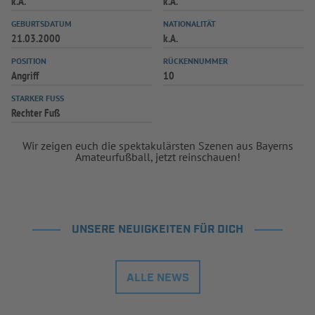
k.A.
k.A.
INFOTHEK
SPIELPLUS
GEBURTSDATUM
NATIONALITÄT
21.03.2000
k.A.
POSITION
RÜCKENNUMMER
Angriff
10
STARKER FUSS
Rechter Fuß
Wir zeigen euch die spektakulärsten Szenen aus Bayerns
Amateurfußball, jetzt reinschauen!
UNSERE NEUIGKEITEN FÜR DICH
ALLE NEWS