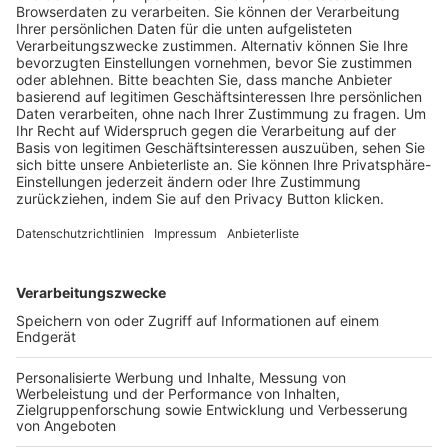
Trainerausbildung
Schulungsangebot Vereinsmitarbeiter
BFV-Geschäftsstellen
Trainerbörse
Login SpielPlus
FOLGE DEM BFV
TOP-VEREINE
TOP-PARTNER