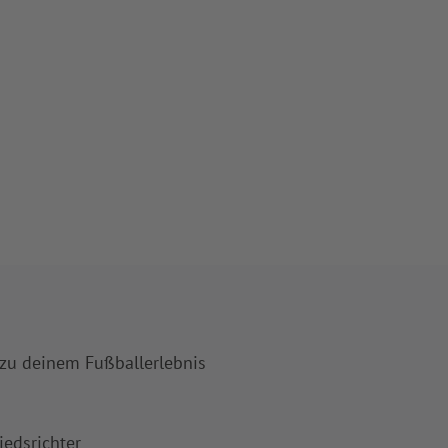
 zu deinem Fußballerlebnis
iedsrichter