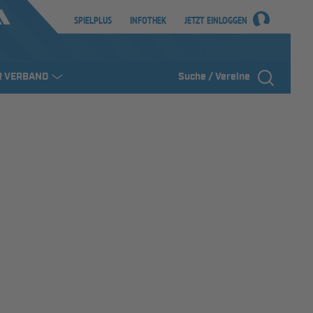
SPIELPLUS
INFOTHEK
JETZT EINLOGGEN
R VERBAND
Suche / Vereine