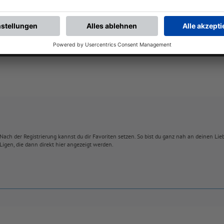
BONNIERE DEN BFV-WHATSAPP-KANAL!
Nach der Registrierung kannst du dir Favoriten setzen. So bist du ganz nah an deinen Li
Ligen, die dann direkt hier angezeigt werden.