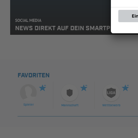
SOCIAL MEDIA
NEWS DIREKT AUF DEIN SMARTPHONE: A
FAVORITEN
Spieler
Mannschaft
Wettbewerb