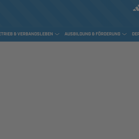
ETRIEB & VERBANDSLEBEN
AUSBILDUNG & FÖRDERUNG
DE