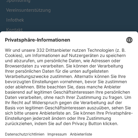
Sponsoring
Vereinsunterstützung
Infothek
Kontakt
HÄUFIG BESUCHTE SEITEN
Pässe und Vereinswechsel
Trainerausbildung
Schulungsangebot Vereinsmitarbeiter
BFV-Geschäftsstellen
Trainerbörse
Login SpielPlus
FOLGE DEM BFV