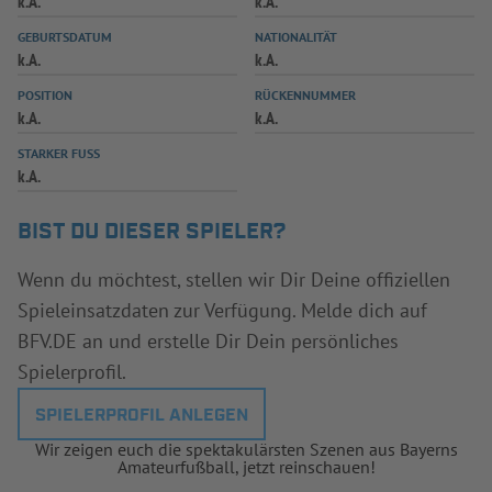
k.A.
k.A.
INFOTHEK
SPIELPLUS
GEBURTSDATUM
NATIONALITÄT
k.A.
k.A.
POSITION
RÜCKENNUMMER
k.A.
k.A.
STARKER FUSS
k.A.
BIST DU DIESER SPIELER?
Wenn du möchtest, stellen wir Dir Deine offiziellen
Spieleinsatzdaten zur Verfügung. Melde dich auf
BFV.DE an und erstelle Dir Dein persönliches
Spielerprofil.
SPIELERPROFIL ANLEGEN
Wir zeigen euch die spektakulärsten Szenen aus Bayerns
Amateurfußball, jetzt reinschauen!