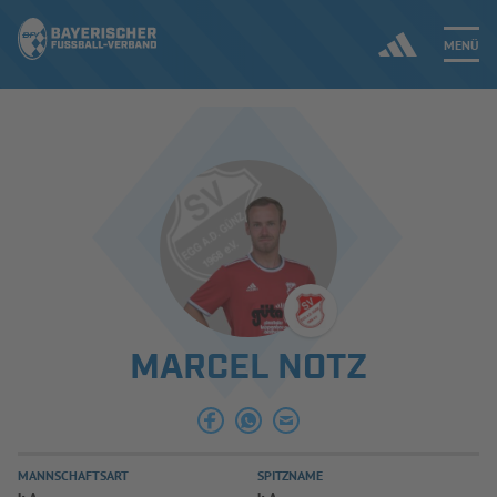
MENÜ
Jetzt einloggen
ERGEBNISSE & WETTBEWERBE
NEUIGKEITEN
SPIELBETRIEB & VERBANDSLEBEN
MARCEL NOTZ
AUSBILDUNG & FÖRDERUNG
DER VERBAND
MANNSCHAFTSART
SPITZNAME