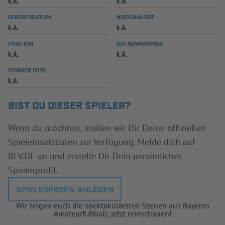
k.A.
k.A.
INFOTHEK
SPIELPLUS
GEBURTSDATUM
NATIONALITÄT
k.A.
k.A.
POSITION
RÜCKENNUMMER
k.A.
k.A.
STARKER FUSS
k.A.
BIST DU DIESER SPIELER?
Wenn du möchtest, stellen wir Dir Deine offiziellen
Spieleinsatzdaten zur Verfügung. Melde dich auf
BFV.DE an und erstelle Dir Dein persönliches
Spielerprofil.
SPIELERPROFIL ANLEGEN
Wir zeigen euch die spektakulärsten Szenen aus Bayerns
Amateurfußball, jetzt reinschauen!