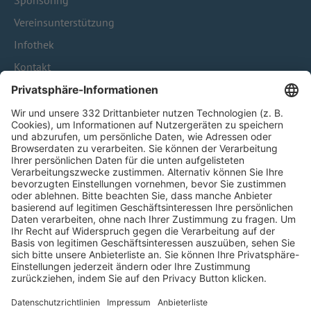
Sponsoring
Vereinsunterstützung
Infothek
Kontakt
HÄUFIG BESUCHTE SEITEN
Pässe und Vereinswechsel
Trainerausbildung
Schulungsangebot Vereinsmitarbeiter
BFV-Geschäftsstellen
Trainerbörse
Login SpielPlus
FOLGE DEM BFV