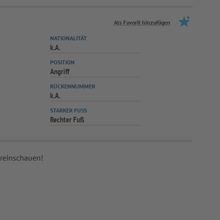
Als Favorit hinzufügen
NATIONALITÄT
k.A.
POSITION
Angriff
RÜCKENNUMMER
k.A.
STARKER FUSS
Rechter Fuß
 reinschauen!