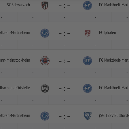
-
:
-
SC Schwarzach
FG Marktbreit-
Mart
-
-
-
-
-
-
:
-
tbreit-
Martinsheim
FC Iphofen
-
-
-
-
-
-
:
-
unn-
Mainstockheim
FG Marktbreit-
Mart
-
-
-
-
-
-
:
-
lbach und Ortsteile
FG Marktbreit-
Mart
-
-
-
-
-
-
:
-
tbreit-
Martinsheim
(SG 1) SV Bütthard
-
-
-
-
-