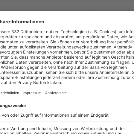


:
rhofen-
Riedenheim
FG Marktbreit-
Mart
( 
 )
:
0
0
90
1
0


:
tbreit-
Martinsheim
TSV Mainbernheim
( 
 )
:
0
0
90
0
0


:
TSV Repperndorf
FG Marktbreit-
Mart
( 
 )
:
0
0
90
0
0
-
:
-
tbreit-
Martinsheim
(SG 1) SV Gaukönig
-
-
-
-
-
-
:
-
SV Sickershausen
FG Marktbreit-
Mart