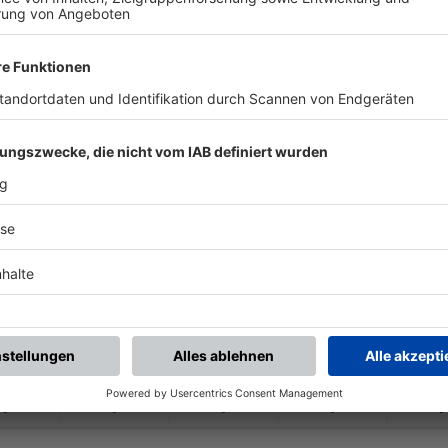
-
-
-
-
-
-
:
-
tbreit-
Martinsheim
FV Ülkemspor Kitz
-
-
-
-
-
-
:
-
tbreit-
Martinsheim
(SG 1) SV Gelchsh
-
-
-
-
-
-
:
-
Ochsenfurter FV
FG Marktbreit-
Mart
-
-
-
-
-
-
:
-
tbreit-
Martinsheim
SV Hoheim
-
-
-
-
-