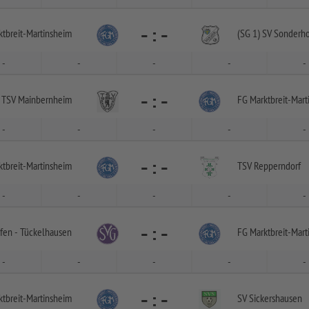
-
:
-
tbreit-
Martinsheim
(SG 1) SV Sonderh
-
-
-
-
-
-
:
-
TSV Mainbernheim
FG Marktbreit-
Mart
-
-
-
-
-
-
:
-
tbreit-
Martinsheim
TSV Repperndorf
-
-
-
-
-
-
:
-
fen -
Tückelhausen
FG Marktbreit-
Mart
-
-
-
-
-
-
:
-
tbreit-
Martinsheim
SV Sickershausen