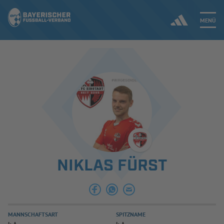
MENÜ
Jetzt einloggen
ERGEBNISSE & WETTBEWERBE
NEUIGKEITEN
SPIELBETRIEB & VERBANDSLEBEN
NIKLAS FÜRST
AUSBILDUNG & FÖRDERUNG
DER VERBAND
MANNSCHAFTSART
SPITZNAME