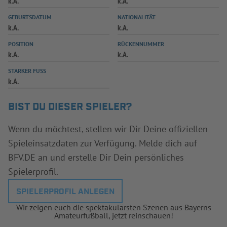
k.A.
k.A.
INFOTHEK
SPIELPLUS
GEBURTSDATUM
NATIONALITÄT
k.A.
k.A.
POSITION
RÜCKENNUMMER
k.A.
k.A.
STARKER FUSS
k.A.
BIST DU DIESER SPIELER?
Wenn du möchtest, stellen wir Dir Deine offiziellen
Spieleinsatzdaten zur Verfügung. Melde dich auf
BFV.DE an und erstelle Dir Dein persönliches
Spielerprofil.
SPIELERPROFIL ANLEGEN
Wir zeigen euch die spektakulärsten Szenen aus Bayerns
Amateurfußball, jetzt reinschauen!