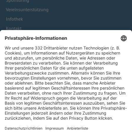
Sponsoring
Vereinsunterstützung
Infothek
Kontakt
HÄUFIG BESUCHTE SEITEN
Pässe und Vereinswechsel
Trainerausbildung
Schulungsangebot Vereinsmitarbeiter
BFV-Geschäftsstellen
Trainerbörse
Login SpielPlus
FOLGE DEM BFV