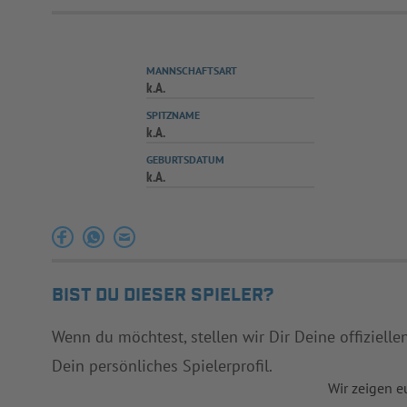
MANNSCHAFTSART
k.A.
SPITZNAME
k.A.
GEBURTSDATUM
k.A.
BIST DU DIESER SPIELER?
Wenn du möchtest, stellen wir Dir Deine offizielle
Dein persönliches Spielerprofil.
Wir zeigen e