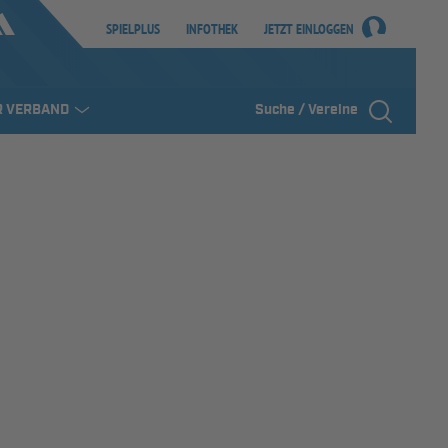
SPIELPLUS
INFOTHEK
JETZT EINLOGGEN
R VERBAND
Suche / Vereine