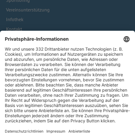
Sponsoring
Vereinsunterstützung
Infothek
Kontakt
HÄUFIG BESUCHTE SEITEN
Pässe und Vereinswechsel
Trainerausbildung
Schulungsangebot Vereinsmitarbeiter
BFV-Geschäftsstellen
Trainerbörse
Login SpielPlus
FOLGE DEM BFV