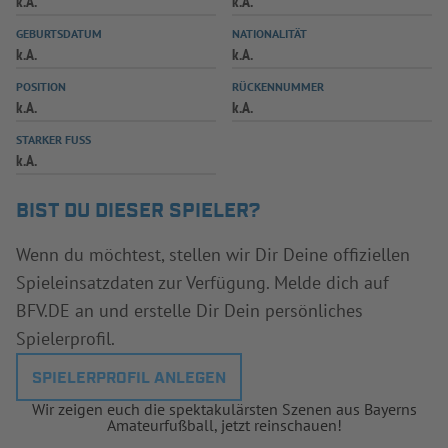
k.A.
k.A.
INFOTHEK
SPIELPLUS
GEBURTSDATUM
NATIONALITÄT
k.A.
k.A.
POSITION
RÜCKENNUMMER
k.A.
k.A.
STARKER FUSS
k.A.
BIST DU DIESER SPIELER?
Wenn du möchtest, stellen wir Dir Deine offiziellen
Spieleinsatzdaten zur Verfügung. Melde dich auf
BFV.DE an und erstelle Dir Dein persönliches
Spielerprofil.
SPIELERPROFIL ANLEGEN
Wir zeigen euch die spektakulärsten Szenen aus Bayerns
Amateurfußball, jetzt reinschauen!