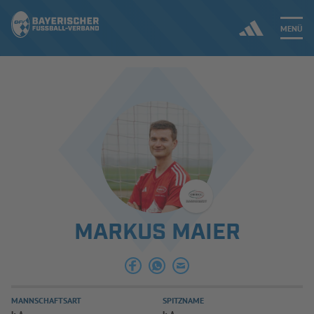
MENÜ
Jetzt einloggen
ERGEBNISSE & WETTBEWERBE
NEUIGKEITEN
SPIELBETRIEB & VERBANDSLEBEN
MARKUS MAIER
AUSBILDUNG & FÖRDERUNG
DER VERBAND
MANNSCHAFTSART
SPITZNAME