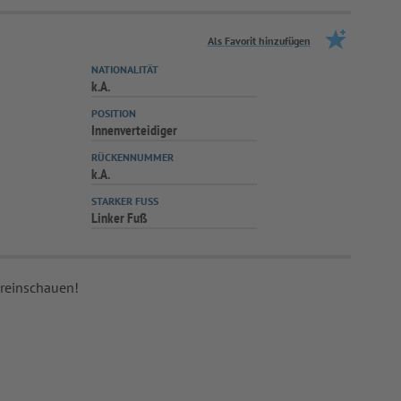
Als Favorit hinzufügen
NATIONALITÄT
k.A.
POSITION
Innenverteidiger
RÜCKENNUMMER
k.A.
STARKER FUSS
Linker Fuß
 reinschauen!