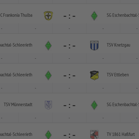
-
:
-
C Frankonia Thulba
SG Eschenbachtal-
-
-
-
-
-
-
:
-
achtal-
Schleerieth
TSV Knetzgau
-
-
-
-
-
-
:
-
achtal-
Schleerieth
TSV Ettleben
-
-
-
-
-
-
:
-
TSV Münnerstadt
SG Eschenbachtal-
-
-
-
-
-
-
:
-
achtal-
Schleerieth
TV 1861 Haßfurt