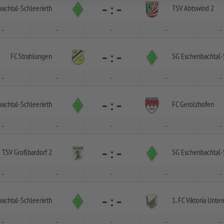
-
:
-
achtal-
Schleerieth
TSV Abtswind 2
-
-
-
-
-
-
:
-
FC Strahlungen
SG Eschenbachtal-
-
-
-
-
-
-
:
-
achtal-
Schleerieth
FC Gerolzhofen
-
-
-
-
-
-
:
-
TSV Großbardorf 2
SG Eschenbachtal-
-
-
-
-
-
-
:
-
achtal-
Schleerieth
1. FC Viktoria Unter
-
-
-
-
-