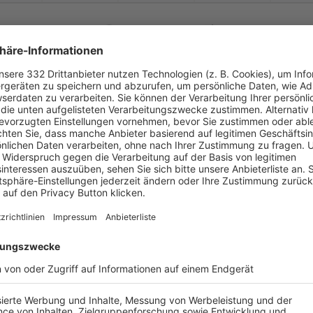


:
TSV Ettleben
SG Eschenbachtal-
( 
 )
:
0
58
58
0
0


:
achtal-
Schleerieth
TSV Münnerstadt
( 
 )
:
67
0
24
0
0


:
TV 1861 Haßfurt
SG Eschenbachtal-
( 
 )
:
40
0
51
1
0
-
:
-
achtal-
Schleerieth
1. FC Fuchsstadt
-
-
-
-
-
-
:
-
achtal-
Schleerieth
TSV 1906 Gochshe