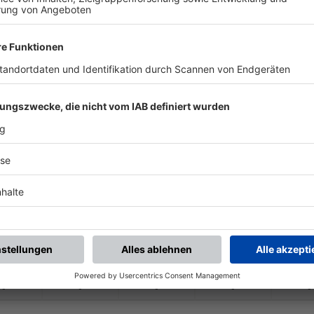
-
-
-
-
-
-
:
-
V 07 Bergrheinfeld
SG Eschenbachtal-
-
-
-
-
-
-
:
-
DJK Dampfach
SG Eschenbachtal-
-
-
-
-
-
-
:
-
achtal-
Schleerieth
1.FC Sand a. Main
-
-
-
-
-
-
:
-
JK Oberschwarzach
SG Eschenbachtal-
-
-
-
-
-