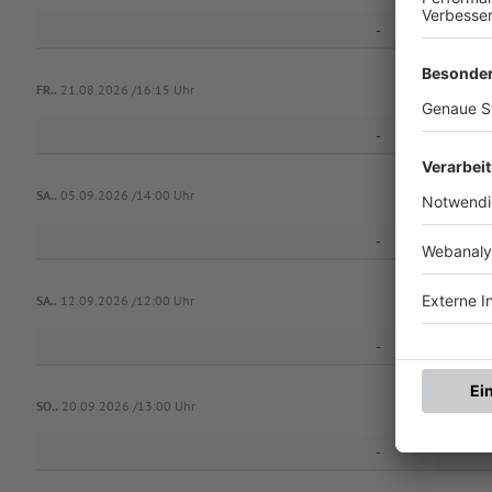
-
TS
FR..
21.08.2026 /16:15 Uhr
-
SA..
05.09.2026 /14:00 Uhr
-
SG Eschenb
SA..
12.09.2026 /12:00 Uhr
-
SV-
D
SO..
20.09.2026 /13:00 Uhr
-