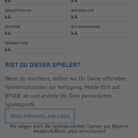
k.A.
k.A.
INFOTHEK
SPIELPLUS
GEBURTSDATUM
NATIONALITÄT
k.A.
k.A.
POSITION
RÜCKENNUMMER
k.A.
k.A.
STARKER FUSS
k.A.
BIST DU DIESER SPIELER?
Wenn du möchtest, stellen wir Dir Deine offiziellen
Spieleinsatzdaten zur Verfügung. Melde dich auf
BFV.DE an und erstelle Dir Dein persönliches
Spielerprofil.
SPIELERPROFIL ANLEGEN
Wir zeigen euch die spektakulärsten Szenen aus Bayerns
Amateurfußball, jetzt reinschauen!