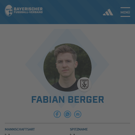
MENÜ
Jetzt einloggen
ERGEBNISSE & WETTBEWERBE
NEUIGKEITEN
SPIELBETRIEB & VERBANDSLEBEN
FABIAN BERGER
AUSBILDUNG & FÖRDERUNG
DER VERBAND
MANNSCHAFTSART
SPITZNAME