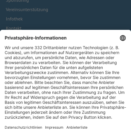
Sponsoring
Vereinsunterstützung
Infothek
Kontakt
HÄUFIG BESUCHTE SEITEN
Pässe und Vereinswechsel
Trainerausbildung
Schulungsangebot Vereinsmitarbeiter
BFV-Geschäftsstellen
Trainerbörse
Login SpielPlus
FOLGE DEM BFV