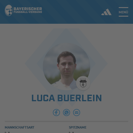
MENÜ
Jetzt einloggen
ERGEBNISSE & WETTBEWERBE
NEUIGKEITEN
SPIELBETRIEB & VERBANDSLEBEN
LUCA BUERLEIN
AUSBILDUNG & FÖRDERUNG
DER VERBAND
MANNSCHAFTSART
SPITZNAME