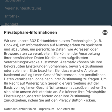
Sponsoring
Vereinsunterstützung
Infothek
Kontakt
HÄUFIG BESUCHTE SEITEN
Pässe und Vereinswechsel
Trainerausbildung
Schulungsangebot Vereinsmitarbeiter
BFV-Geschäftsstellen
Trainerbörse
Login SpielPlus
FOLGE DEM BFV