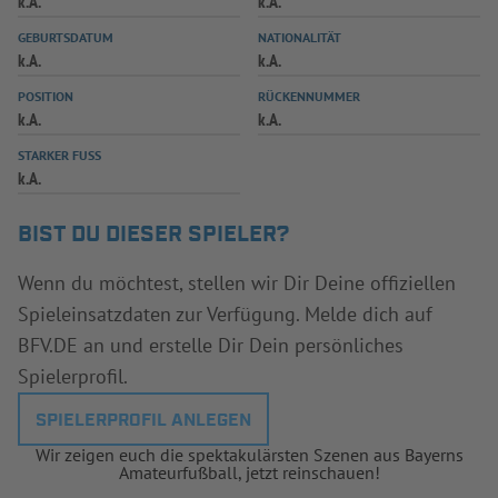
k.A.
k.A.
INFOTHEK
SPIELPLUS
GEBURTSDATUM
NATIONALITÄT
k.A.
k.A.
POSITION
RÜCKENNUMMER
k.A.
k.A.
STARKER FUSS
k.A.
BIST DU DIESER SPIELER?
Wenn du möchtest, stellen wir Dir Deine offiziellen
Spieleinsatzdaten zur Verfügung. Melde dich auf
BFV.DE an und erstelle Dir Dein persönliches
Spielerprofil.
SPIELERPROFIL ANLEGEN
Wir zeigen euch die spektakulärsten Szenen aus Bayerns
Amateurfußball, jetzt reinschauen!