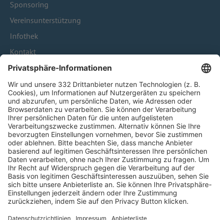
Sponsoring
Vereinsunterstützung
Infothek
Kontakt
HÄUFIG BESUCHTE SEITEN
Pässe und Vereinswechsel
Trainerausbildung
Schulungsangebot Vereinsmitarbeiter
BFV-Geschäftsstellen
Trainerbörse
Login SpielPlus
FOLGE DEM BFV