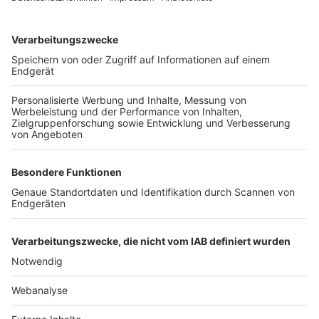
TOP-VEREINE
TOP-PARTNER
SFV
DFB
UEFA
FIFA
Nutzungsbedingungen
Datenschutz
Impressum