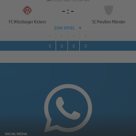
-
:
-
FC Würzburger Kickers
SC Preußen Münster
ZUM SPIEL
-
-
-
-
0
0
0
0
SOCIAL MEDIA