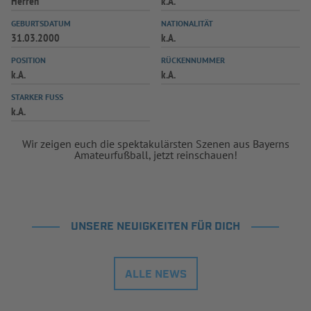
Herren
k.A.
GEBURTSDATUM
NATIONALITÄT
31.03.2000
k.A.
POSITION
RÜCKENNUMMER
k.A.
k.A.
STARKER FUSS
k.A.
Wir zeigen euch die spektakulärsten Szenen aus Bayerns
Amateurfußball, jetzt reinschauen!
UNSERE NEUIGKEITEN FÜR DICH
ALLE NEWS