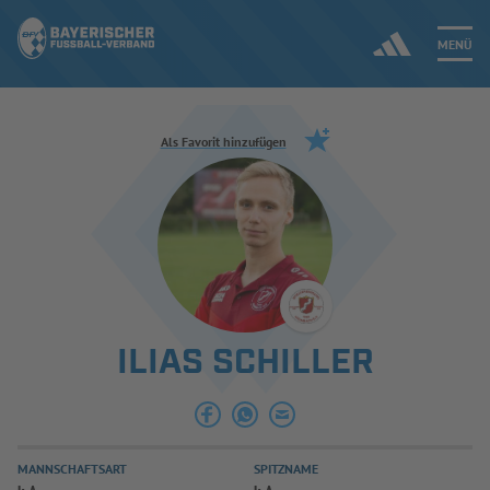
MENÜ
Jetzt einloggen
Als Favorit hinzufügen
ERGEBNISSE & WETTBEWERBE
NEUIGKEITEN
SPIELBETRIEB & VERBANDSLEBEN
ILIAS SCHILLER
AUSBILDUNG & FÖRDERUNG
DER VERBAND
MANNSCHAFTSART
SPITZNAME