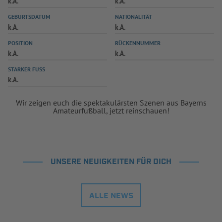
k.A.
k.A.
INFOTHEK
SPIELPLUS
GEBURTSDATUM
NATIONALITÄT
k.A.
k.A.
POSITION
RÜCKENNUMMER
k.A.
k.A.
STARKER FUSS
k.A.
Wir zeigen euch die spektakulärsten Szenen aus Bayerns
Amateurfußball, jetzt reinschauen!
UNSERE NEUIGKEITEN FÜR DICH
ALLE NEWS