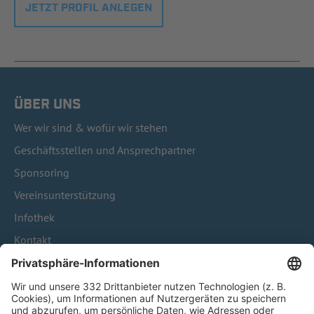
JETZT PROFIL ANLEGEN
ÜBER UNS
Wer wir sind & wofür wir stehen
Geschäftsstellen und Ansprechpartner
Sponsoring
Vereinsunterstützung
Infothek
Kontakt
HÄUFIG BESUCHTE SEITEN
Pässe und Vereinswechsel