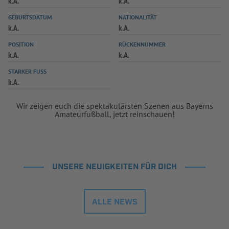
k.A.
k.A.
INFOTHEK
SPIELPLUS
GEBURTSDATUM
NATIONALITÄT
k.A.
k.A.
POSITION
RÜCKENNUMMER
k.A.
k.A.
STARKER FUSS
k.A.
Wir zeigen euch die spektakulärsten Szenen aus Bayerns
Amateurfußball, jetzt reinschauen!
UNSERE NEUIGKEITEN FÜR DICH
ALLE NEWS