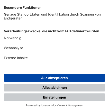
SFV
DFB
UEFA
FIFA
Nutzungsbedingungen
Datenschutz
Impressum