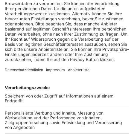
Trainerausbildung
Schulungsangebot Vereinsmitarbeiter
BFV-Geschäftsstellen
Trainerbörse
Login SpielPlus
FOLGE DEM BFV
TOP-VEREINE
TOP-PARTNER