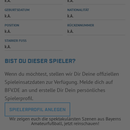
k.A.
k.A.
INFOTHEK
SPIELPLUS
GEBURTSDATUM
NATIONALITÄT
k.A.
k.A.
POSITION
RÜCKENNUMMER
k.A.
k.A.
STARKER FUSS
k.A.
BIST DU DIESER SPIELER?
Wenn du möchtest, stellen wir Dir Deine offiziellen
Spieleinsatzdaten zur Verfügung. Melde dich auf
BFV.DE an und erstelle Dir Dein persönliches
Spielerprofil.
SPIELERPROFIL ANLEGEN
Wir zeigen euch die spektakulärsten Szenen aus Bayerns
Amateurfußball, jetzt reinschauen!