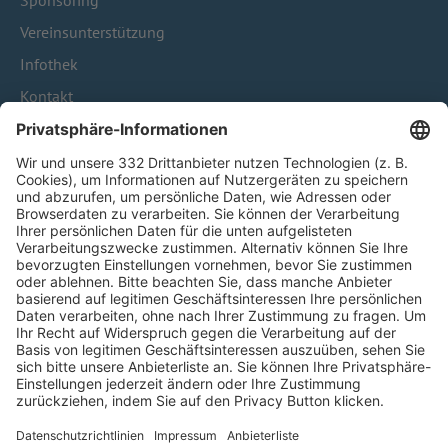
Sponsoring
Vereinsunterstützung
Infothek
Kontakt
HÄUFIG BESUCHTE SEITEN
Pässe und Vereinswechsel
Trainerausbildung
Schulungsangebot Vereinsmitarbeiter
BFV-Geschäftsstellen
Trainerbörse
Login SpielPlus
FOLGE DEM BFV