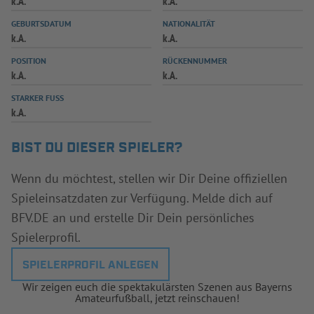
k.A.
k.A.
INFOTHEK
SPIELPLUS
GEBURTSDATUM
NATIONALITÄT
k.A.
k.A.
POSITION
RÜCKENNUMMER
k.A.
k.A.
STARKER FUSS
k.A.
BIST DU DIESER SPIELER?
Wenn du möchtest, stellen wir Dir Deine offiziellen
Spieleinsatzdaten zur Verfügung. Melde dich auf
BFV.DE an und erstelle Dir Dein persönliches
Spielerprofil.
SPIELERPROFIL ANLEGEN
Wir zeigen euch die spektakulärsten Szenen aus Bayerns
Amateurfußball, jetzt reinschauen!