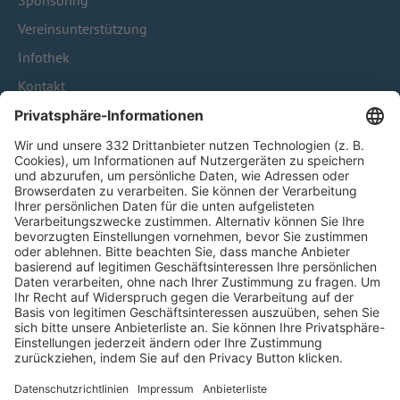
Sponsoring
Vereinsunterstützung
Infothek
Kontakt
HÄUFIG BESUCHTE SEITEN
Pässe und Vereinswechsel
Trainerausbildung
Schulungsangebot Vereinsmitarbeiter
BFV-Geschäftsstellen
Trainerbörse
Login SpielPlus
FOLGE DEM BFV