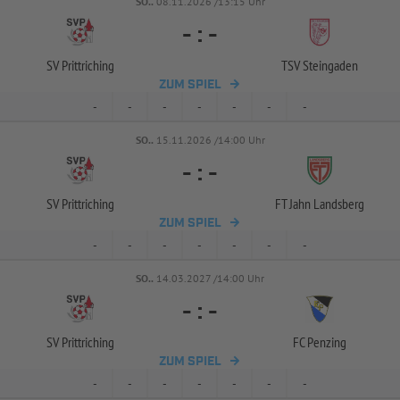
SO..
08.11.2026 /13:15 Uhr
-
:
-
SV Prittriching
TSV Steingaden
ZUM SPIEL
-
-
-
-
-
-
-
SO..
15.11.2026 /14:00 Uhr
-
:
-
SV Prittriching
FT Jahn Landsberg
ZUM SPIEL
-
-
-
-
-
-
-
SO..
14.03.2027 /14:00 Uhr
-
:
-
SV Prittriching
FC Penzing
ZUM SPIEL
-
-
-
-
-
-
-