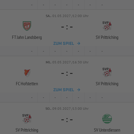
-
-
-
-
-
-
-
SA..
01.05.2027 /12:00 Uhr
-
:
-
FT Jahn Landsberg
SV Prittriching
ZUM SPIEL
-
-
-
-
-
-
-
MI..
05.05.2027 /16:30 Uhr
-
:
-
FC Hofstetten
SV Prittriching
ZUM SPIEL
-
-
-
-
-
-
-
SO..
09.05.2027 /13:00 Uhr
-
:
-
SV Prittriching
SV Unterdiessen