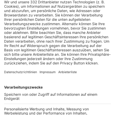
HÄUFIG BESUCHTE SEITEN
Pässe und Vereinswechsel
Trainerausbildung
Schulungsangebot Vereinsmitarbeiter
BFV-Geschäftsstellen
Trainerbörse
Login SpielPlus
FOLGE DEM BFV
TOP-VEREINE