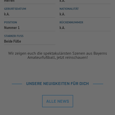
Herren
k.A.
GEBURTSDATUM
NATIONALITÄT
k.A.
k.A.
POSITION
RÜCKENNUMMER
Nummer 1
k.A.
STARKER FUSS
Beide Füße
Wir zeigen euch die spektakulärsten Szenen aus Bayerns
Amateurfußball, jetzt reinschauen!
UNSERE NEUIGKEITEN FÜR DICH
ALLE NEWS