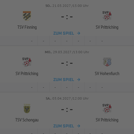
SO..
21.03.2027 /15:00 Uhr
-
:
-
TSV Finning
SV Prittriching
ZUM SPIEL
-
-
-
-
-
-
-
MO..
29.03.2027 /13:00 Uhr
-
:
-
SV Prittriching
SV Hohenfurch
ZUM SPIEL
-
-
-
-
-
-
-
SA..
03.04.2027 /12:00 Uhr
-
:
-
TSV Schongau
SV Prittriching
ZUM SPIEL
-
-
-
-
-
-
-