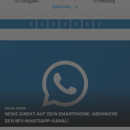
TSV Steingaden
SV Prittriching
ZUM SPIEL
-
-
-
-
-
-
-
0
0
0
0
0
0
0
SOCIAL MEDIA
NEWS DIREKT AUF DEIN SMARTPHONE: ABONNIERE
DEN BFV-WHATSAPP-KANAL!