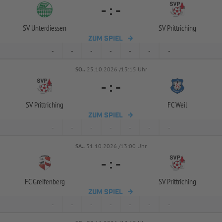
-
:
-
SV Unterdiessen
SV Prittriching
ZUM SPIEL
-
-
-
-
-
-
-
SO..
25.10.2026 /13:15 Uhr
-
:
-
SV Prittriching
FC Weil
ZUM SPIEL
-
-
-
-
-
-
-
SA..
31.10.2026 /13:00 Uhr
-
:
-
FC Greifenberg
SV Prittriching
ZUM SPIEL
-
-
-
-
-
-
-