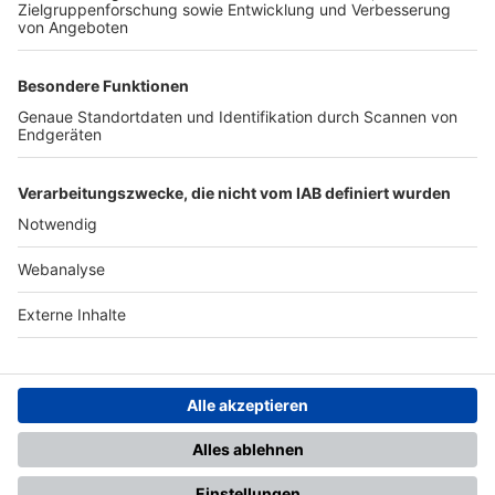
TOP-PARTNER
SFV
DFB
UEFA
FIFA
Nutzungsbedingungen
Datenschutz
Impressum