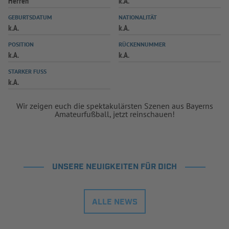
Herren
k.A.
INFOTHEK
SPIELPLUS
GEBURTSDATUM
NATIONALITÄT
k.A.
k.A.
POSITION
RÜCKENNUMMER
k.A.
k.A.
STARKER FUSS
k.A.
Wir zeigen euch die spektakulärsten Szenen aus Bayerns
Amateurfußball, jetzt reinschauen!
UNSERE NEUIGKEITEN FÜR DICH
ALLE NEWS