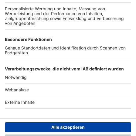
TOP-PARTNER
SFV
DFB
UEFA
FIFA
Nutzungsbedingungen
Datenschutz
Impressum