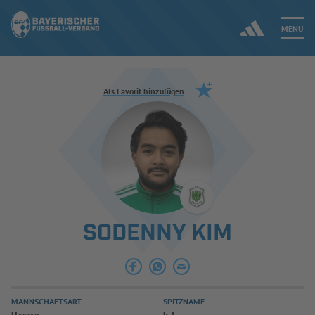
MENÜ
Jetzt einloggen
Als Favorit hinzufügen
ERGEBNISSE & WETTBEWERBE
NEUIGKEITEN
SPIELBETRIEB & VERBANDSLEBEN
SODENNY KIM
AUSBILDUNG & FÖRDERUNG
DER VERBAND
MANNSCHAFTSART
SPITZNAME