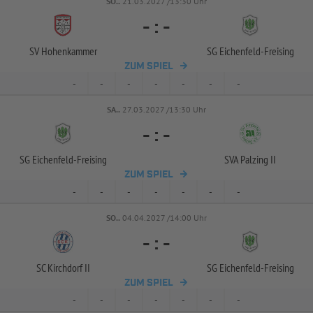
SO..
21.03.2027 /13:30 Uhr
-
:
-
SV Hohenkammer
SG Eichenfeld-
Freising
ZUM SPIEL
-
-
-
-
-
-
-
SA..
27.03.2027 /13:30 Uhr
-
:
-
SG Eichenfeld-
Freising
SVA Palzing II
ZUM SPIEL
-
-
-
-
-
-
-
SO..
04.04.2027 /14:00 Uhr
-
:
-
SC Kirchdorf II
SG Eichenfeld-
Freising
ZUM SPIEL
-
-
-
-
-
-
-