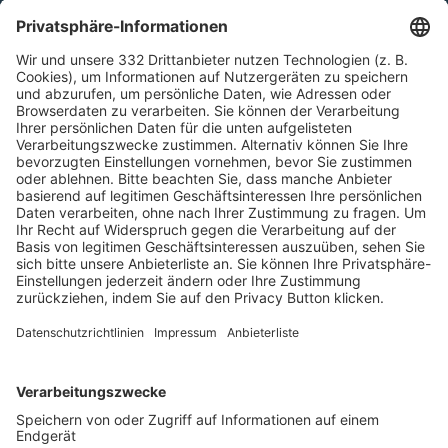
HÄUFIG BESUCHTE SEITEN
Pässe und Vereinswechsel
Trainerausbildung
Schulungsangebot Vereinsmitarbeiter
BFV-Geschäftsstellen
Trainerbörse
Login SpielPlus
FOLGE DEM BFV
TOP-VEREINE