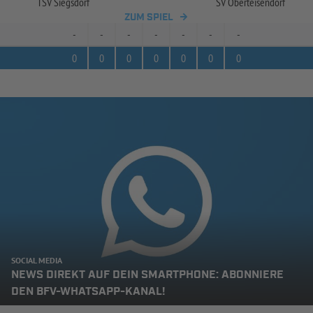
TSV Siegsdorf
SV Oberteisendorf
ZUM SPIEL
-
-
-
-
-
-
-
0
0
0
0
0
0
0
SOCIAL MEDIA
NEWS DIREKT AUF DEIN SMARTPHONE: ABONNIERE
DEN BFV-WHATSAPP-KANAL!