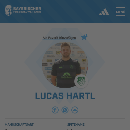
MENÜ
Jetzt einloggen
Als Favorit hinzufügen
ERGEBNISSE & WETTBEWERBE
NEUIGKEITEN
SPIELBETRIEB & VERBANDSLEBEN
LUCAS HARTL
AUSBILDUNG & FÖRDERUNG
DER VERBAND
MANNSCHAFTSART
SPITZNAME