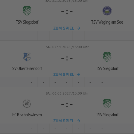
SA..
31.10.2026 /13:00 Uhr
-
:
-
TSV Siegsdorf
TSV Waging am See
ZUM SPIEL
-
-
-
-
-
-
-
SA..
07.11.2026 /13:00 Uhr
-
:
-
SV Oberteisendorf
TSV Siegsdorf
ZUM SPIEL
-
-
-
-
-
-
-
SA..
06.03.2027 /13:00 Uhr
-
:
-
FC Bischofswiesen
TSV Siegsdorf
ZUM SPIEL
-
-
-
-
-
-
-