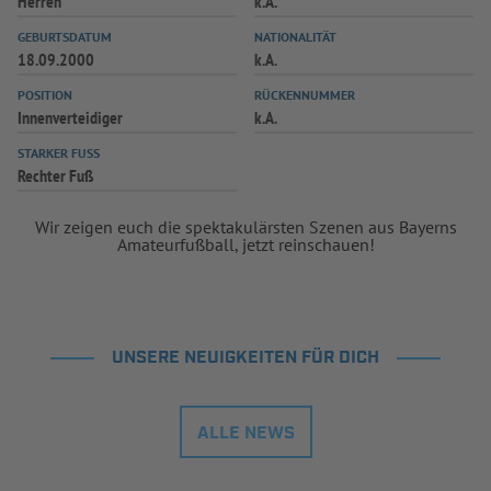
Herren
k.A.
INFOTHEK
SPIELPLUS
GEBURTSDATUM
NATIONALITÄT
18.09.2000
k.A.
POSITION
RÜCKENNUMMER
Innenverteidiger
k.A.
STARKER FUSS
Rechter Fuß
Wir zeigen euch die spektakulärsten Szenen aus Bayerns
Amateurfußball, jetzt reinschauen!
UNSERE NEUIGKEITEN FÜR DICH
ALLE NEWS