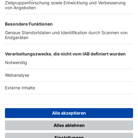
TOP-PARTNER
SFV
DFB
UEFA
FIFA
Nutzungsbedingungen
Datenschutz
Impressum