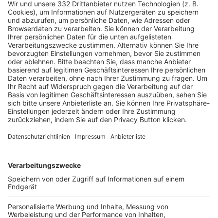
HÄUFIG BESUCHTE SEITEN
Pässe und Vereinswechsel
Trainerausbildung
Schulungsangebot Vereinsmitarbeiter
BFV-Geschäftsstellen
Trainerbörse
Login SpielPlus
FOLGE DEM BFV
TOP-VEREINE