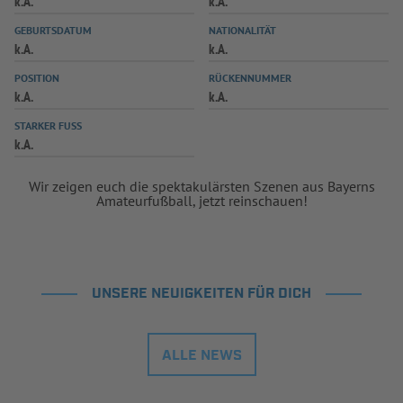
k.A.
k.A.
INFOTHEK
SPIELPLUS
GEBURTSDATUM
NATIONALITÄT
k.A.
k.A.
POSITION
RÜCKENNUMMER
k.A.
k.A.
STARKER FUSS
k.A.
Wir zeigen euch die spektakulärsten Szenen aus Bayerns
Amateurfußball, jetzt reinschauen!
UNSERE NEUIGKEITEN FÜR DICH
ALLE NEWS