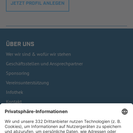
JETZT PROFIL ANLEGEN
ÜBER UNS
Wer wir sind & wofür wir stehen
Geschäftsstellen und Ansprechpartner
Sponsoring
Vereinsunterstützung
Infothek
Kontakt
HÄUFIG BESUCHTE SEITEN
Pässe und Vereinswechsel