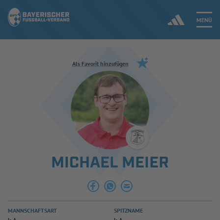
MENÜ
Jetzt einloggen
Als Favorit hinzufügen
ERGEBNISSE & WETTBEWERBE
NEUIGKEITEN
SPIELBETRIEB & VERBANDSLEBEN
MICHAEL MEIER
AUSBILDUNG & FÖRDERUNG
DER VERBAND
MANNSCHAFTSART
SPITZNAME