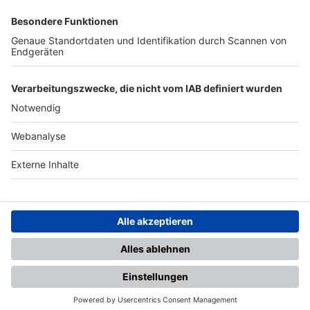
SFV
DFB
UEFA
FIFA
Nutzungsbedingungen
Datenschutz
Impressum