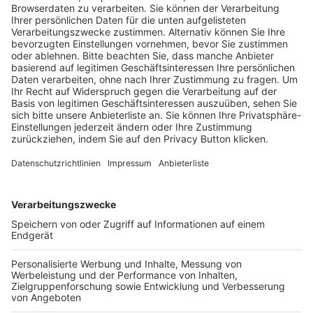
Trainerausbildung
Schulungsangebot Vereinsmitarbeiter
BFV-Geschäftsstellen
Trainerbörse
Login SpielPlus
FOLGE DEM BFV
TOP-VEREINE
TOP-PARTNER