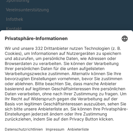
Sponsoring
Vereinsunterstützung
Infothek
Kontakt
HÄUFIG BESUCHTE SEITEN
Pässe und Vereinswechsel
Trainerausbildung
Schulungsangebot Vereinsmitarbeiter
BFV-Geschäftsstellen
Trainerbörse
Login SpielPlus
FOLGE DEM BFV