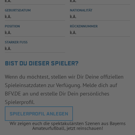
k.A.
k.A.
INFOTHEK
SPIELPLUS
GEBURTSDATUM
NATIONALITÄT
k.A.
k.A.
POSITION
RÜCKENNUMMER
k.A.
k.A.
STARKER FUSS
k.A.
BIST DU DIESER SPIELER?
Wenn du möchtest, stellen wir Dir Deine offiziellen
Spieleinsatzdaten zur Verfügung. Melde dich auf
BFV.DE an und erstelle Dir Dein persönliches
Spielerprofil.
SPIELERPROFIL ANLEGEN
Wir zeigen euch die spektakulärsten Szenen aus Bayerns
Amateurfußball, jetzt reinschauen!