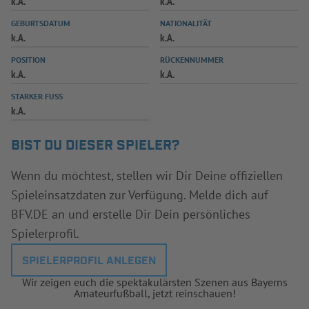
k.A.
k.A.
INFOTHEK
SPIELPLUS
GEBURTSDATUM
NATIONALITÄT
k.A.
k.A.
POSITION
RÜCKENNUMMER
k.A.
k.A.
STARKER FUSS
k.A.
BIST DU DIESER SPIELER?
Wenn du möchtest, stellen wir Dir Deine offiziellen
Spieleinsatzdaten zur Verfügung. Melde dich auf
BFV.DE an und erstelle Dir Dein persönliches
Spielerprofil.
SPIELERPROFIL ANLEGEN
Wir zeigen euch die spektakulärsten Szenen aus Bayerns
Amateurfußball, jetzt reinschauen!