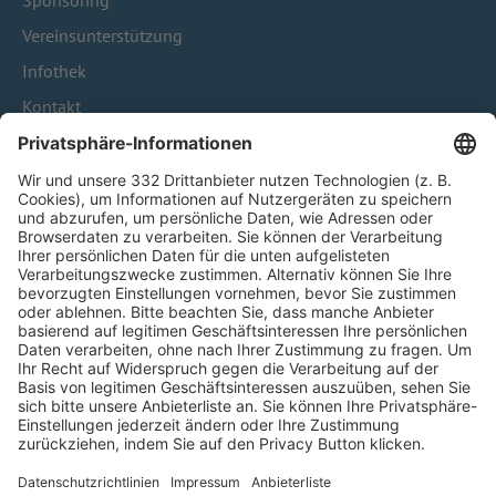
Sponsoring
Vereinsunterstützung
Infothek
Kontakt
HÄUFIG BESUCHTE SEITEN
Pässe und Vereinswechsel
Trainerausbildung
Schulungsangebot Vereinsmitarbeiter
BFV-Geschäftsstellen
Trainerbörse
Login SpielPlus
FOLGE DEM BFV