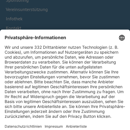
Sponsoring
Vereinsunterstützung
Infothek
Kontakt
HÄUFIG BESUCHTE SEITEN
Pässe und Vereinswechsel
Trainerausbildung
Schulungsangebot Vereinsmitarbeiter
BFV-Geschäftsstellen
Trainerbörse
Login SpielPlus
FOLGE DEM BFV