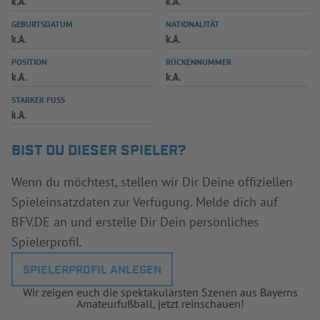
k.A.
k.A.
INFOTHEK
SPIELPLUS
GEBURTSDATUM
NATIONALITÄT
k.A.
k.A.
POSITION
RÜCKENNUMMER
k.A.
k.A.
STARKER FUSS
k.A.
BIST DU DIESER SPIELER?
Wenn du möchtest, stellen wir Dir Deine offiziellen
Spieleinsatzdaten zur Verfügung. Melde dich auf
BFV.DE an und erstelle Dir Dein persönliches
Spielerprofil.
SPIELERPROFIL ANLEGEN
Wir zeigen euch die spektakulärsten Szenen aus Bayerns
Amateurfußball, jetzt reinschauen!