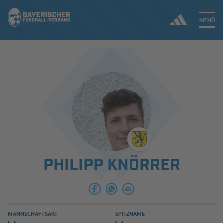
MENÜ
Jetzt einloggen
ERGEBNISSE & WETTBEWERBE
NEUIGKEITEN
SPIELBETRIEB & VERBANDSLEBEN
PHILIPP KNÖRRER
AUSBILDUNG & FÖRDERUNG
DER VERBAND
MANNSCHAFTSART
SPITZNAME