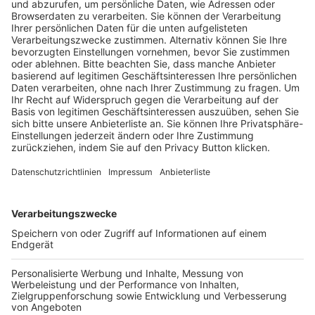
Trainerausbildung
Schulungsangebot Vereinsmitarbeiter
BFV-Geschäftsstellen
Trainerbörse
Login SpielPlus
FOLGE DEM BFV
TOP-VEREINE