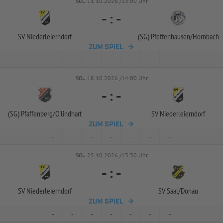
SO..
11.10.2026 /13:00 Uhr
-
:
-
SV Niederleierndorf
(SG) Pfeffenhausen/
Hornbach
ZUM SPIEL
-
-
-
-
-
-
-
SO..
18.10.2026 /14:00 Uhr
-
:
-
(SG) Pfaffenberg/
O'lindhart
SV Niederleierndorf
ZUM SPIEL
-
-
-
-
-
-
-
SO..
25.10.2026 /13:30 Uhr
-
:
-
SV Niederleierndorf
SV Saal/
Donau
ZUM SPIEL
-
-
-
-
-
-
-