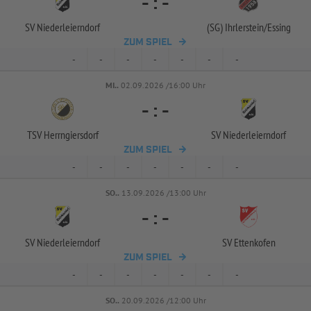
-
:
-
SV Niederleierndorf
(SG) Ihrlerstein/
Essing
ZUM SPIEL
-
-
-
-
-
-
-
MI..
02.09.2026 /16:00 Uhr
-
:
-
TSV Herrngiersdorf
SV Niederleierndorf
ZUM SPIEL
-
-
-
-
-
-
-
SO..
13.09.2026 /13:00 Uhr
-
:
-
SV Niederleierndorf
SV Ettenkofen
ZUM SPIEL
-
-
-
-
-
-
-
SO..
20.09.2026 /12:00 Uhr