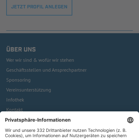
JETZT PROFIL ANLEGEN
ÜBER UNS
Wer wir sind & wofür wir stehen
Geschäftsstellen und Ansprechpartner
Sponsoring
Vereinsunterstützung
Infothek
Kontakt
HÄUFIG BESUCHTE SEITEN
Pässe und Vereinswechsel