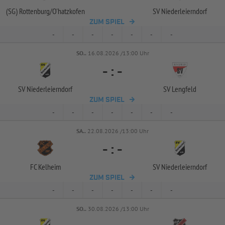
(SG) Rottenburg/
O'hatzkofen
SV Niederleierndorf
ZUM SPIEL
-
-
-
-
-
-
-
SO..
16.08.2026 /13:00 Uhr
-
:
-
SV Niederleierndorf
SV Lengfeld
ZUM SPIEL
-
-
-
-
-
-
-
SA..
22.08.2026 /13:00 Uhr
-
:
-
FC Kelheim
SV Niederleierndorf
ZUM SPIEL
-
-
-
-
-
-
-
SO..
30.08.2026 /13:00 Uhr