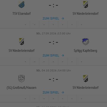
-
:
-
TSV Elsendorf
SV Niederleierndorf
ZUM SPIEL
-
-
-
-
-
-
-
SO..
27.09.2026 /13:00 Uhr
-
:
-
SV Niederleierndorf
SpVgg Kapfelberg
ZUM SPIEL
-
-
-
-
-
-
-
SO..
04.10.2026 /14:00 Uhr
-
:
-
(SG) Großmuß/
Hausen
SV Niederleierndorf
ZUM SPIEL
-
-
-
-
-
-
-