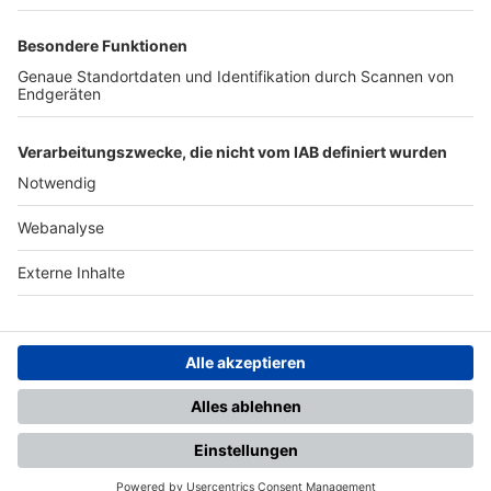
TOP-PARTNER
SFV
DFB
UEFA
FIFA
Nutzungsbedingungen
Datenschutz
Impressum