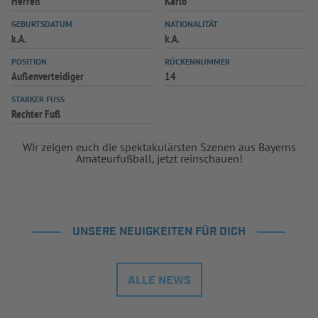
Herren
Karlo
GEBURTSDATUM
NATIONALITÄT
k.A.
k.A.
POSITION
RÜCKENNUMMER
Außenverteidiger
14
STARKER FUSS
Rechter Fuß
Wir zeigen euch die spektakulärsten Szenen aus Bayerns
Amateurfußball, jetzt reinschauen!
UNSERE NEUIGKEITEN FÜR DICH
ALLE NEWS