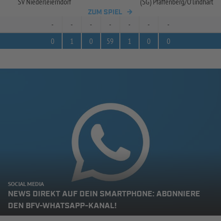
SV Niederleierndorf
(SG) Pfaffenberg/
O'lindhart
ZUM SPIEL
-
-
-
-
-
-
-
0
1
0
59
1
0
0
SOCIAL MEDIA
NEWS DIREKT AUF DEIN SMARTPHONE: ABONNIERE
DEN BFV-WHATSAPP-KANAL!