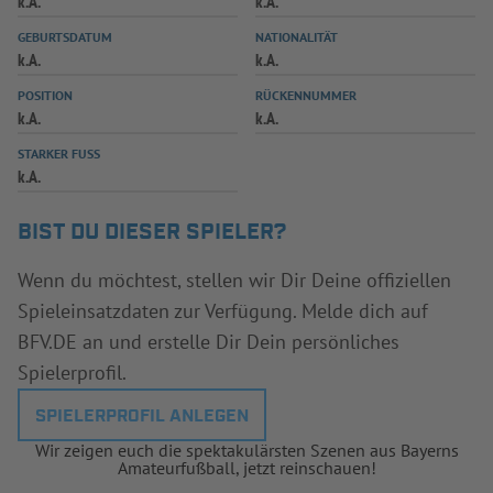
k.A.
k.A.
INFOTHEK
SPIELPLUS
GEBURTSDATUM
NATIONALITÄT
k.A.
k.A.
POSITION
RÜCKENNUMMER
k.A.
k.A.
STARKER FUSS
k.A.
BIST DU DIESER SPIELER?
Wenn du möchtest, stellen wir Dir Deine offiziellen
Spieleinsatzdaten zur Verfügung. Melde dich auf
BFV.DE an und erstelle Dir Dein persönliches
Spielerprofil.
SPIELERPROFIL ANLEGEN
Wir zeigen euch die spektakulärsten Szenen aus Bayerns
Amateurfußball, jetzt reinschauen!