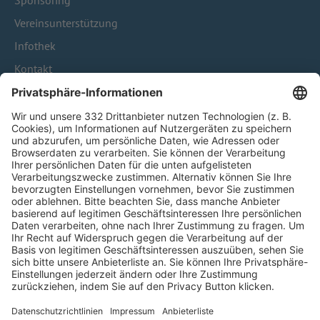
Sponsoring
Vereinsunterstützung
Infothek
Kontakt
HÄUFIG BESUCHTE SEITEN
Pässe und Vereinswechsel
Trainerausbildung
Schulungsangebot Vereinsmitarbeiter
BFV-Geschäftsstellen
Trainerbörse
Login SpielPlus
FOLGE DEM BFV