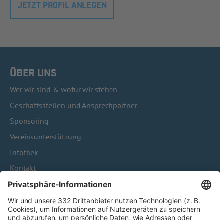
JETZT PROFIL ANLEGEN
ÜBER UNS
Wer wir sind & wofür wir stehen
Geschäftsstellen und Ansprechpartner
Sponsoring
Vereinsunterstützung
Infothek
Kontakt
HÄUFIG BESUCHTE SEITEN
Pässe und Vereinswechsel