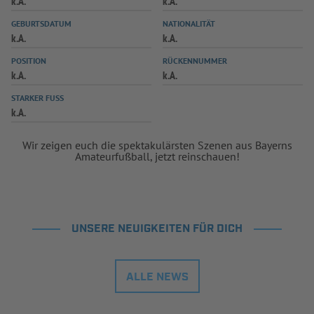
k.A.
k.A.
INFOTHEK
SPIELPLUS
GEBURTSDATUM
NATIONALITÄT
k.A.
k.A.
POSITION
RÜCKENNUMMER
k.A.
k.A.
STARKER FUSS
k.A.
Wir zeigen euch die spektakulärsten Szenen aus Bayerns
Amateurfußball, jetzt reinschauen!
UNSERE NEUIGKEITEN FÜR DICH
ALLE NEWS