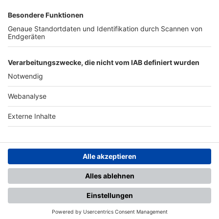
SFV
DFB
UEFA
FIFA
Nutzungsbedingungen
Datenschutz
Impressum