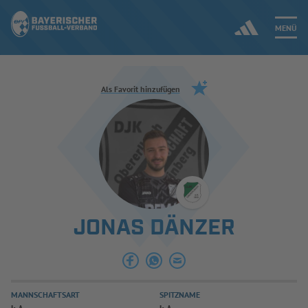
MENÜ
Jetzt einloggen
Als Favorit hinzufügen
ERGEBNISSE & WETTBEWERBE
NEUIGKEITEN
SPIELBETRIEB & VERBANDSLEBEN
JONAS DÄNZER
AUSBILDUNG & FÖRDERUNG
DER VERBAND
MANNSCHAFTSART
SPITZNAME