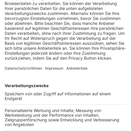
Trainerausbildung
Schulungsangebot Vereinsmitarbeiter
BFV-Geschäftsstellen
Trainerbörse
Login SpielPlus
FOLGE DEM BFV
TOP-VEREINE
TOP-PARTNER