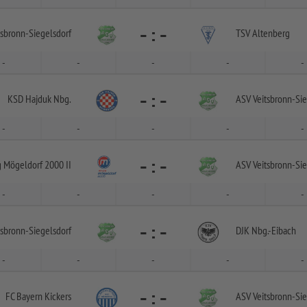
-
:
-
tsbronn-
Siegelsdorf
TSV Altenberg
-
-
-
-
-
-
:
-
KSD Hajduk Nbg.
ASV Veitsbronn-
Sie
-
-
-
-
-
-
:
-
 Mögeldorf 2000 II
ASV Veitsbronn-
Sie
-
-
-
-
-
-
:
-
tsbronn-
Siegelsdorf
DJK Nbg.-
Eibach
-
-
-
-
-
-
:
-
FC Bayern Kickers
ASV Veitsbronn-
Sie