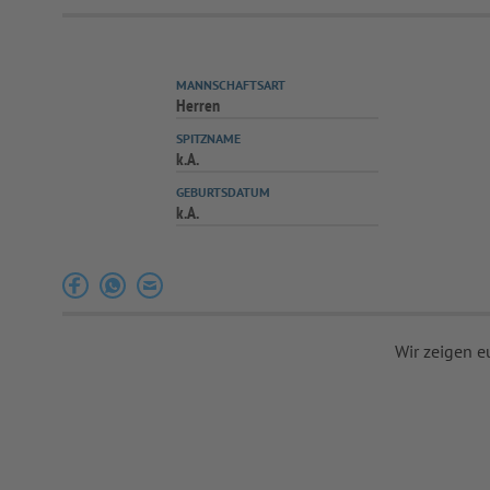
MANNSCHAFTSART
Herren
SPITZNAME
k.A.
GEBURTSDATUM
k.A.
Wir zeigen e