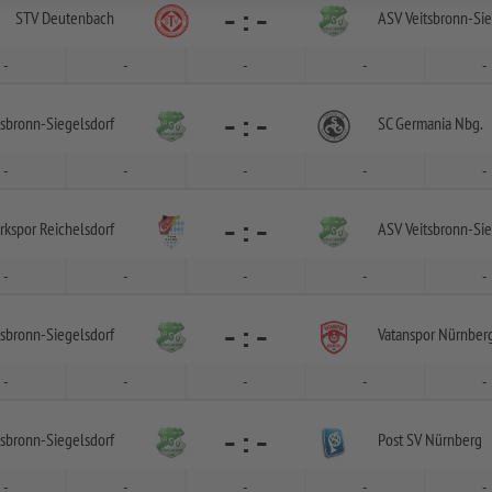
-
:
-
STV Deutenbach
ASV Veitsbronn-
Sie
-
-
-
-
-
-
:
-
tsbronn-
Siegelsdorf
SC Germania Nbg.
-
-
-
-
-
-
:
-
rkspor Reichelsdorf
ASV Veitsbronn-
Sie
-
-
-
-
-
-
:
-
tsbronn-
Siegelsdorf
Vatanspor Nürnber
-
-
-
-
-
-
:
-
tsbronn-
Siegelsdorf
Post SV Nürnberg
-
-
-
-
-