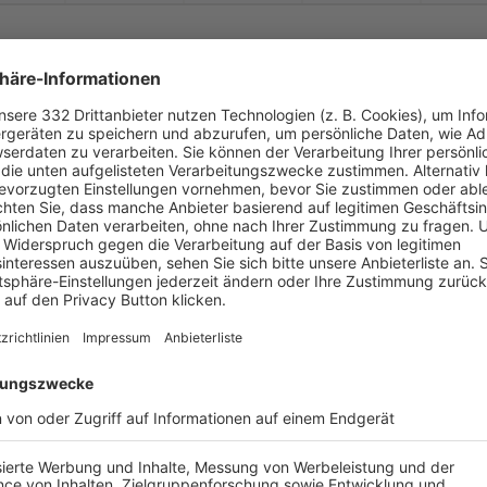


:
TSV Altenberg
ASV Veitsbronn-
Sie
( 
 )
:
-
-
-
-
-
-
:
-
tsbronn-
Siegelsdorf
KSD Hajduk Nbg.
-
-
-
-
-
-
:
-
tsbronn-
Siegelsdorf
SpVgg Mögeldorf 2
-
-
-
-
-
-
:
-
DJK Nbg.-
Eibach
ASV Veitsbronn-
Sie
-
-
-
-
-
-
:
-
tsbronn-
Siegelsdorf
FC Bayern Kickers