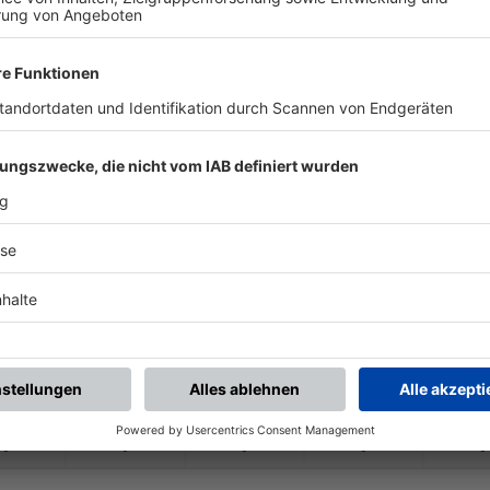
-
-
-
-
-
-
:
-
ASV Fürth
ASV Veitsbronn-
Sie
-
-
-
-
-
-
:
-
tsbronn-
Siegelsdorf
TSV Burgfarrnbach
-
-
-
-
-
-
:
-
Gostenhof Nürnberg
ASV Veitsbronn-
Sie
-
-
-
-
-
-
:
-
tsbronn-
Siegelsdorf
Tuspo Nürnberg
-
-
-
-
-