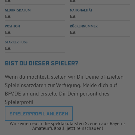
k.A.
k.A.
INFOTHEK
SPIELPLUS
GEBURTSDATUM
NATIONALITÄT
k.A.
k.A.
POSITION
RÜCKENNUMMER
k.A.
k.A.
STARKER FUSS
k.A.
BIST DU DIESER SPIELER?
Wenn du möchtest, stellen wir Dir Deine offiziellen
Spieleinsatzdaten zur Verfügung. Melde dich auf
BFV.DE an und erstelle Dir Dein persönliches
Spielerprofil.
SPIELERPROFIL ANLEGEN
Wir zeigen euch die spektakulärsten Szenen aus Bayerns
Amateurfußball, jetzt reinschauen!