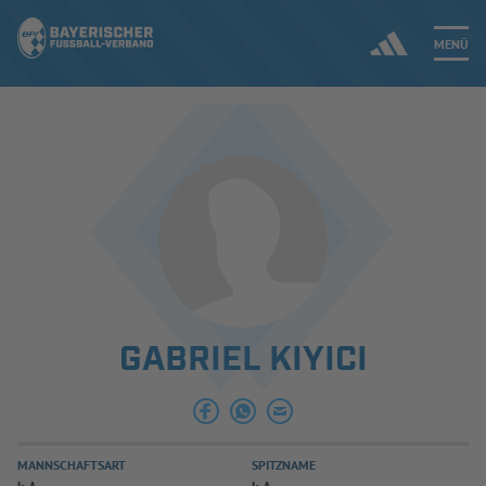
MENÜ
Jetzt einloggen
ERGEBNISSE & WETTBEWERBE
NEUIGKEITEN
SPIELBETRIEB & VERBANDSLEBEN
GABRIEL KIYICI
AUSBILDUNG & FÖRDERUNG
DER VERBAND
MANNSCHAFTSART
SPITZNAME