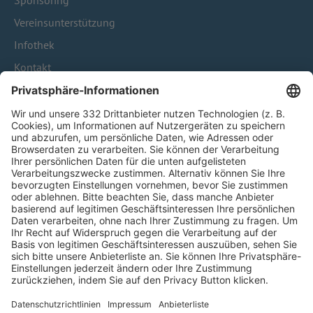
Sponsoring
Vereinsunterstützung
Infothek
Kontakt
HÄUFIG BESUCHTE SEITEN
Pässe und Vereinswechsel
Trainerausbildung
Schulungsangebot Vereinsmitarbeiter
BFV-Geschäftsstellen
Trainerbörse
Login SpielPlus
FOLGE DEM BFV