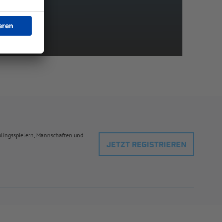
eblingsspielern, Mannschaften und
JETZT REGISTRIEREN