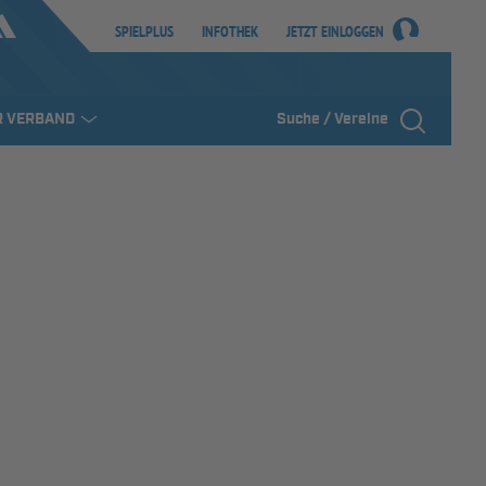
SPIELPLUS
INFOTHEK
JETZT EINLOGGEN
R VERBAND
Suche / Vereine