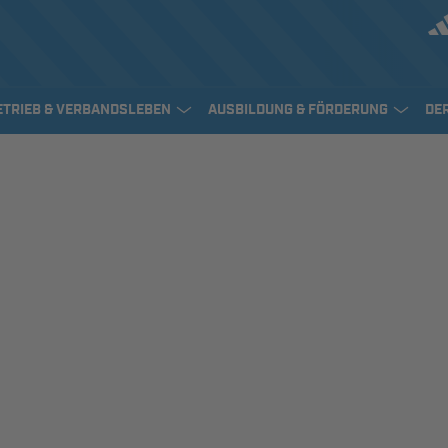
ETRIEB & VERBANDSLEBEN
AUSBILDUNG & FÖRDERUNG
DE