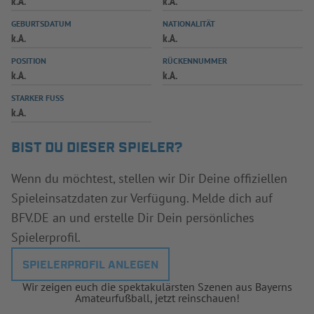
k.A.
k.A.
INFOTHEK
SPIELPLUS
GEBURTSDATUM
NATIONALITÄT
k.A.
k.A.
POSITION
RÜCKENNUMMER
k.A.
k.A.
STARKER FUSS
k.A.
BIST DU DIESER SPIELER?
Wenn du möchtest, stellen wir Dir Deine offiziellen
Spieleinsatzdaten zur Verfügung. Melde dich auf
BFV.DE an und erstelle Dir Dein persönliches
Spielerprofil.
SPIELERPROFIL ANLEGEN
Wir zeigen euch die spektakulärsten Szenen aus Bayerns
Amateurfußball, jetzt reinschauen!