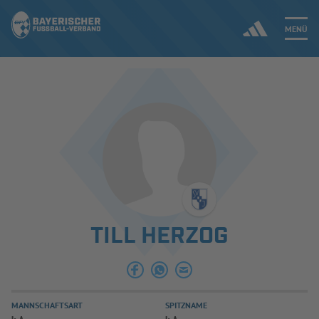
MENÜ
Jetzt einloggen
ERGEBNISSE & WETTBEWERBE
NEUIGKEITEN
SPIELBETRIEB & VERBANDSLEBEN
TILL HERZOG
AUSBILDUNG & FÖRDERUNG
DER VERBAND
MANNSCHAFTSART
SPITZNAME