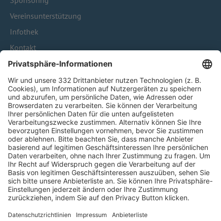
Sponsoring
Vereinsunterstützung
Infothek
Kontakt
HÄUFIG BESUCHTE SEITEN
Pässe und Vereinswechsel
Trainerausbildung
Schulungsangebot Vereinsmitarbeiter
BFV-Geschäftsstellen
Trainerbörse
Login SpielPlus
FOLGE DEM BFV