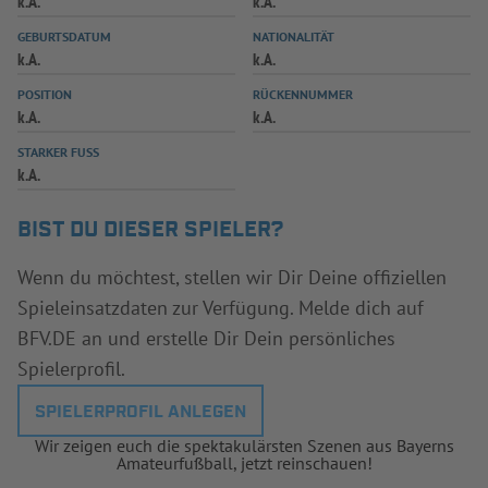
k.A.
k.A.
INFOTHEK
SPIELPLUS
GEBURTSDATUM
NATIONALITÄT
k.A.
k.A.
POSITION
RÜCKENNUMMER
k.A.
k.A.
STARKER FUSS
k.A.
BIST DU DIESER SPIELER?
Wenn du möchtest, stellen wir Dir Deine offiziellen
Spieleinsatzdaten zur Verfügung. Melde dich auf
BFV.DE an und erstelle Dir Dein persönliches
Spielerprofil.
SPIELERPROFIL ANLEGEN
Wir zeigen euch die spektakulärsten Szenen aus Bayerns
Amateurfußball, jetzt reinschauen!