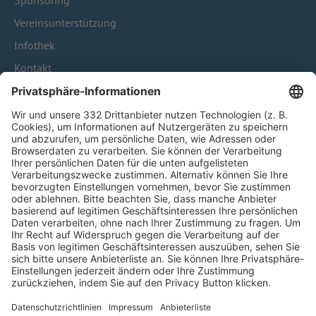
Sponsoring
Vereinsunterstützung
Infothek
Kontakt
HÄUFIG BESUCHTE SEITEN
Pässe und Vereinswechsel
Trainerausbildung
Schulungsangebot Vereinsmitarbeiter
BFV-Geschäftsstellen
Trainerbörse
Login SpielPlus
FOLGE DEM BFV