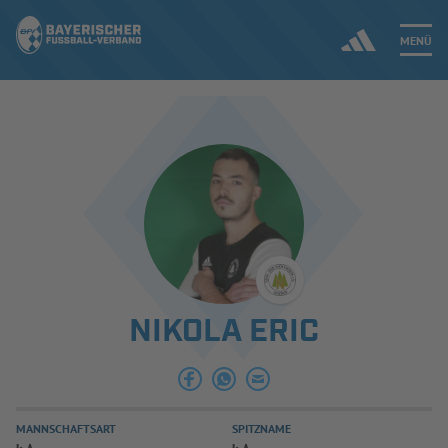
MENÜ
Jetzt einloggen
ERGEBNISSE & WETTBEWERBE
NEUIGKEITEN
SPIELBETRIEB & VERBANDSLEBEN
NIKOLA ERIC
AUSBILDUNG & FÖRDERUNG
DER VERBAND
MANNSCHAFTSART
SPITZNAME