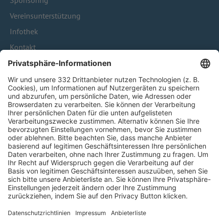
Sponsoring
Vereinsunterstützung
Infothek
Kontakt
HÄUFIG BESUCHTE SEITEN
Pässe und Vereinswechsel
Trainerausbildung
Schulungsangebot Vereinsmitarbeiter
BFV-Geschäftsstellen
Trainerbörse
Login SpielPlus
FOLGE DEM BFV