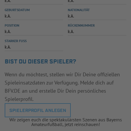
k.A.
k.A.
INFOTHEK
SPIELPLUS
GEBURTSDATUM
NATIONALITÄT
k.A.
k.A.
POSITION
RÜCKENNUMMER
k.A.
k.A.
STARKER FUSS
k.A.
BIST DU DIESER SPIELER?
Wenn du möchtest, stellen wir Dir Deine offiziellen
Spieleinsatzdaten zur Verfügung. Melde dich auf
BFV.DE an und erstelle Dir Dein persönliches
Spielerprofil.
SPIELERPROFIL ANLEGEN
Wir zeigen euch die spektakulärsten Szenen aus Bayerns
Amateurfußball, jetzt reinschauen!