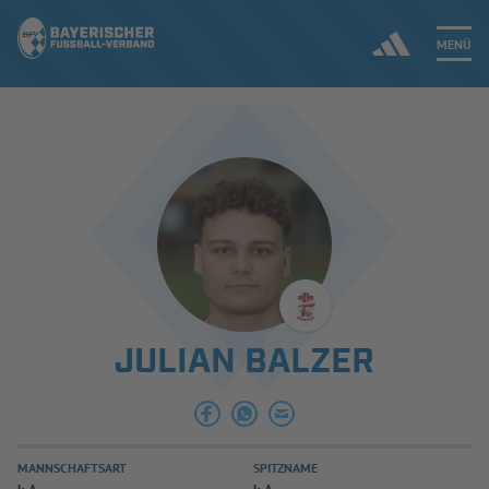
MENÜ
Jetzt einloggen
ERGEBNISSE & WETTBEWERBE
NEUIGKEITEN
SPIELBETRIEB & VERBANDSLEBEN
JULIAN BALZER
AUSBILDUNG & FÖRDERUNG
DER VERBAND
MANNSCHAFTSART
SPITZNAME