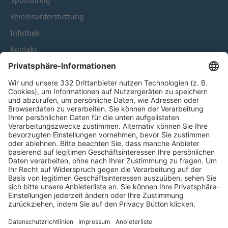
Sponsoring
Vereinsunterstützung
Infothek
Kontakt
HÄUFIG BESUCHTE SEITEN
Pässe und Vereinswechsel
Trainerausbildung
Schulungsangebot Vereinsmitarbeiter
BFV-Geschäftsstellen
Trainerbörse
Login SpielPlus
FOLGE DEM BFV