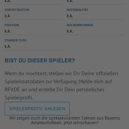
k.A.
k.A.
INFOTHEK
SPIELPLUS
GEBURTSDATUM
NATIONALITÄT
k.A.
k.A.
POSITION
RÜCKENNUMMER
k.A.
k.A.
STARKER FUSS
k.A.
BIST DU DIESER SPIELER?
Wenn du möchtest, stellen wir Dir Deine offiziellen
Spieleinsatzdaten zur Verfügung. Melde dich auf
BFV.DE an und erstelle Dir Dein persönliches
Spielerprofil.
SPIELERPROFIL ANLEGEN
Wir zeigen euch die spektakulärsten Szenen aus Bayerns
Amateurfußball, jetzt reinschauen!