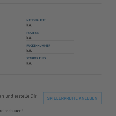
NATIONALITÄT
k.A.
POSITION
k.A.
RÜCKENNUMMER
k.A.
STARKER FUSS
k.A.
an und erstelle Dir
SPIELERPROFIL ANLEGEN
 reinschauen!