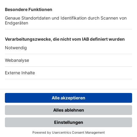
SFV
DFB
UEFA
FIFA
Nutzungsbedingungen
Datenschutz
Impressum