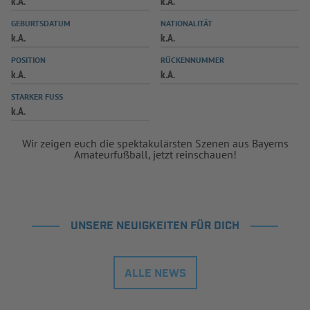
k.A.
k.A.
INFOTHEK
SPIELPLUS
GEBURTSDATUM
NATIONALITÄT
k.A.
k.A.
POSITION
RÜCKENNUMMER
k.A.
k.A.
STARKER FUSS
k.A.
Wir zeigen euch die spektakulärsten Szenen aus Bayerns
Amateurfußball, jetzt reinschauen!
UNSERE NEUIGKEITEN FÜR DICH
ALLE NEWS