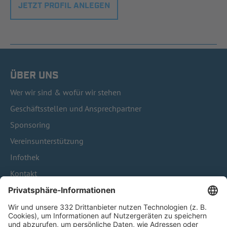
JETZT PROFIL ANLEGEN
ÜBER UNS
Wer wir sind & wofür wir stehen
Geschäftsstellen und Ansprechpartner
Sponsoring
Vereinsunterstützung
Infothek
Kontakt
HÄUFIG BESUCHTE SEITEN
Pässe und Vereinswechsel