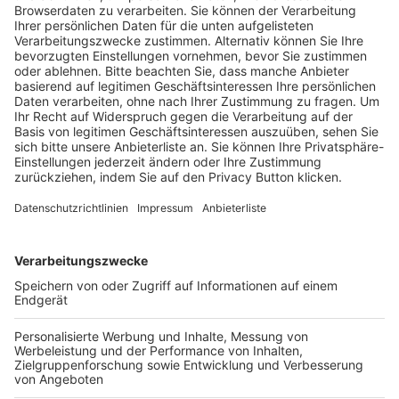
Trainerausbildung
Schulungsangebot Vereinsmitarbeiter
BFV-Geschäftsstellen
Trainerbörse
Login SpielPlus
FOLGE DEM BFV
TOP-VEREINE
TOP-PARTNER