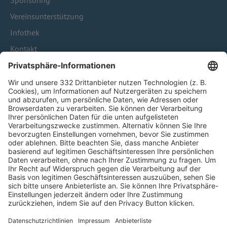
Sponsoring
Vereinsunterstützung
Infothek
Kontakt
HÄUFIG BESUCHTE SEITEN
Pässe und Vereinswechsel
Trainerausbildung
Schulungsangebot Vereinsmitarbeiter
BFV-Geschäftsstellen
Trainerbörse
Login SpielPlus
FOLGE DEM BFV