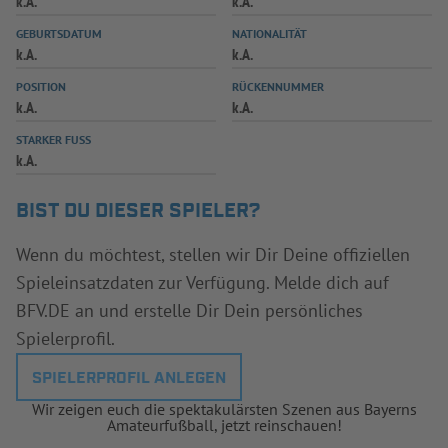
k.A.
k.A.
INFOTHEK
SPIELPLUS
GEBURTSDATUM
NATIONALITÄT
k.A.
k.A.
POSITION
RÜCKENNUMMER
k.A.
k.A.
STARKER FUSS
k.A.
BIST DU DIESER SPIELER?
Wenn du möchtest, stellen wir Dir Deine offiziellen
Spieleinsatzdaten zur Verfügung. Melde dich auf
BFV.DE an und erstelle Dir Dein persönliches
Spielerprofil.
SPIELERPROFIL ANLEGEN
Wir zeigen euch die spektakulärsten Szenen aus Bayerns
Amateurfußball, jetzt reinschauen!