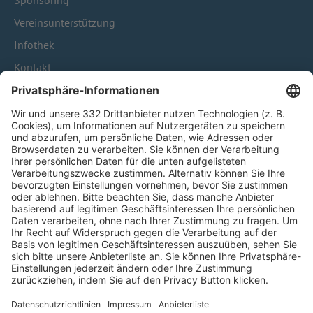
Sponsoring
Vereinsunterstützung
Infothek
Kontakt
HÄUFIG BESUCHTE SEITEN
Pässe und Vereinswechsel
Trainerausbildung
Schulungsangebot Vereinsmitarbeiter
BFV-Geschäftsstellen
Trainerbörse
Login SpielPlus
FOLGE DEM BFV