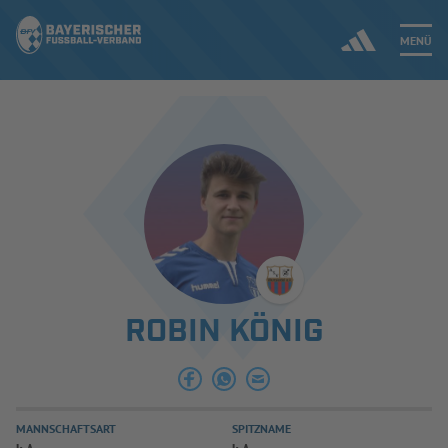
MENÜ
Jetzt einloggen
ERGEBNISSE & WETTBEWERBE
NEUIGKEITEN
SPIELBETRIEB & VERBANDSLEBEN
ROBIN KÖNIG
AUSBILDUNG & FÖRDERUNG
DER VERBAND
MANNSCHAFTSART
SPITZNAME