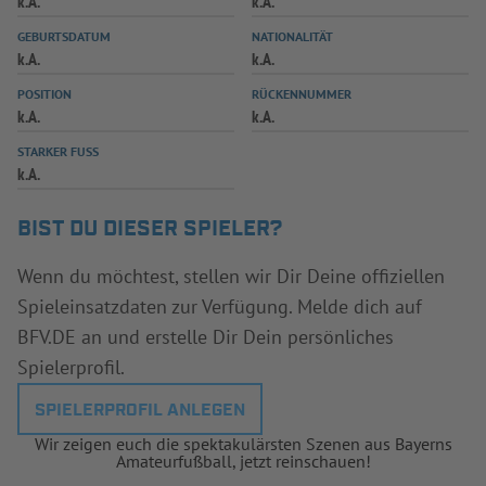
k.A.
k.A.
INFOTHEK
SPIELPLUS
GEBURTSDATUM
NATIONALITÄT
k.A.
k.A.
POSITION
RÜCKENNUMMER
k.A.
k.A.
STARKER FUSS
k.A.
BIST DU DIESER SPIELER?
Wenn du möchtest, stellen wir Dir Deine offiziellen
Spieleinsatzdaten zur Verfügung. Melde dich auf
BFV.DE an und erstelle Dir Dein persönliches
Spielerprofil.
SPIELERPROFIL ANLEGEN
Wir zeigen euch die spektakulärsten Szenen aus Bayerns
Amateurfußball, jetzt reinschauen!