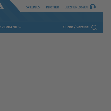
SPIELPLUS
INFOTHEK
JETZT EINLOGGEN
R VERBAND
Suche / Vereine