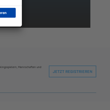
eblingsspielern, Mannschaften und
JETZT REGISTRIEREN