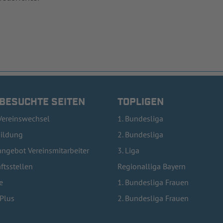
 BESUCHTE SEITEN
TOPLIGEN
Vereinswechsel
1. Bundesliga
bildung
2. Bundesliga
ngebot Vereinsmitarbeiter
3. Liga
ftsstellen
Regionalliga Bayern
e
1. Bundesliga Frauen
lPlus
2. Bundesliga Frauen