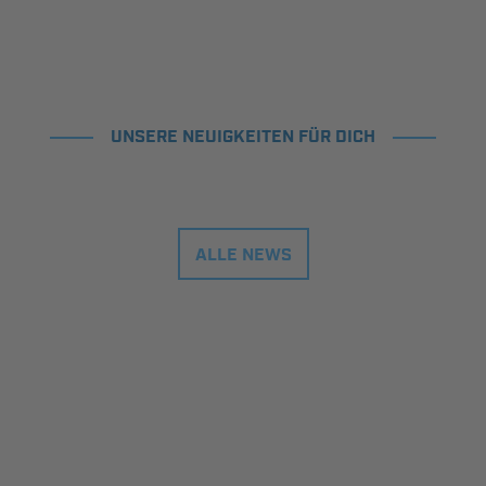
UNSERE NEUIGKEITEN FÜR DICH
ALLE NEWS