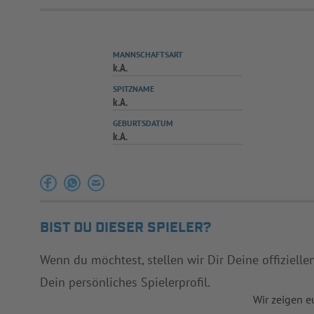
MANNSCHAFTSART
k.A.
SPITZNAME
k.A.
GEBURTSDATUM
k.A.
BIST DU DIESER SPIELER?
Wenn du möchtest, stellen wir Dir Deine offizielle
Dein persönliches Spielerprofil.
Wir zeigen e