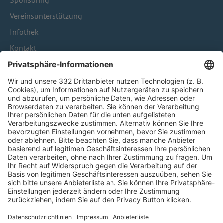
Sponsoring
Vereinsunterstützung
Infothek
Kontakt
HÄUFIG BESUCHTE SEITEN
Pässe und Vereinswechsel
Trainerausbildung
Schulungsangebot Vereinsmitarbeiter
BFV-Geschäftsstellen
Trainerbörse
Login SpielPlus
FOLGE DEM BFV