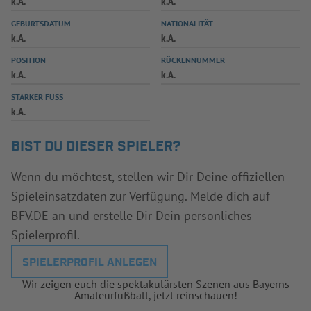
k.A.
k.A.
INFOTHEK
SPIELPLUS
GEBURTSDATUM
NATIONALITÄT
k.A.
k.A.
POSITION
RÜCKENNUMMER
k.A.
k.A.
STARKER FUSS
k.A.
BIST DU DIESER SPIELER?
Wenn du möchtest, stellen wir Dir Deine offiziellen
Spieleinsatzdaten zur Verfügung. Melde dich auf
BFV.DE an und erstelle Dir Dein persönliches
Spielerprofil.
SPIELERPROFIL ANLEGEN
Wir zeigen euch die spektakulärsten Szenen aus Bayerns
Amateurfußball, jetzt reinschauen!