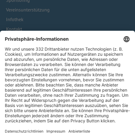
Sponsoring
Vereinsunterstützung
Infothek
Kontakt
HÄUFIG BESUCHTE SEITEN
Pässe und Vereinswechsel
Trainerausbildung
Schulungsangebot Vereinsmitarbeiter
BFV-Geschäftsstellen
Trainerbörse
Login SpielPlus
FOLGE DEM BFV