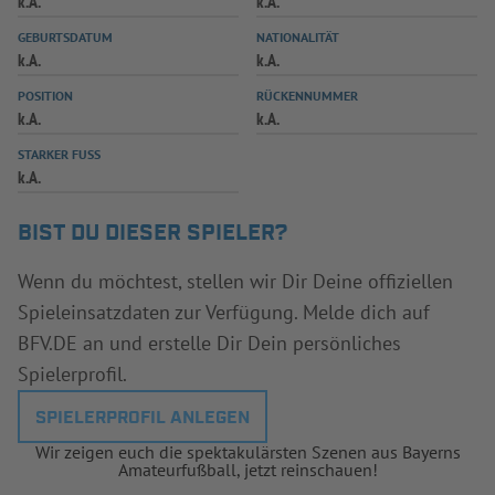
k.A.
k.A.
INFOTHEK
SPIELPLUS
GEBURTSDATUM
NATIONALITÄT
k.A.
k.A.
POSITION
RÜCKENNUMMER
k.A.
k.A.
STARKER FUSS
k.A.
BIST DU DIESER SPIELER?
Wenn du möchtest, stellen wir Dir Deine offiziellen
Spieleinsatzdaten zur Verfügung. Melde dich auf
BFV.DE an und erstelle Dir Dein persönliches
Spielerprofil.
SPIELERPROFIL ANLEGEN
Wir zeigen euch die spektakulärsten Szenen aus Bayerns
Amateurfußball, jetzt reinschauen!