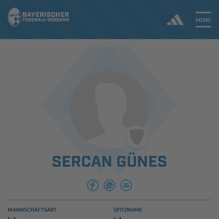
MENÜ
Jetzt einloggen
ERGEBNISSE & WETTBEWERBE
NEUIGKEITEN
SPIELBETRIEB & VERBANDSLEBEN
SERCAN GÜNES
AUSBILDUNG & FÖRDERUNG
DER VERBAND
MANNSCHAFTSART
SPITZNAME