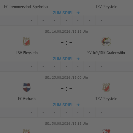
FC Tremmersdorf-
Speinshart
TSV Pleystein
ZUM SPIEL
-
-
-
-
-
-
-
SO..
16.08.2026 /13:15 Uhr
-
:
-
TSV Pleystein
SV TuS/
DJK Grafenwöhr
ZUM SPIEL
-
-
-
-
-
-
-
SO..
23.08.2026 /13:00 Uhr
-
:
-
FC Vorbach
TSV Pleystein
ZUM SPIEL
-
-
-
-
-
-
-
SO..
30.08.2026 /13:15 Uhr