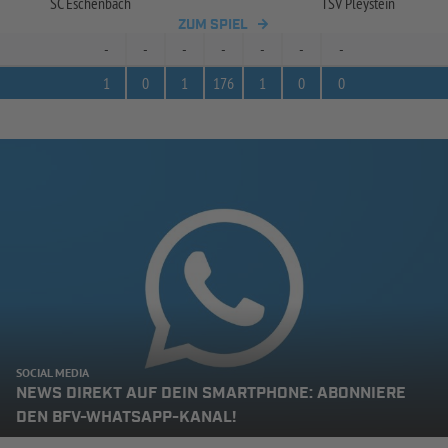
SC Eschenbach
TSV Pleystein
ZUM SPIEL
-
-
-
-
-
-
-
1
0
1
176
1
0
0
SOCIAL MEDIA
NEWS DIREKT AUF DEIN SMARTPHONE: ABONNIERE
DEN BFV-WHATSAPP-KANAL!