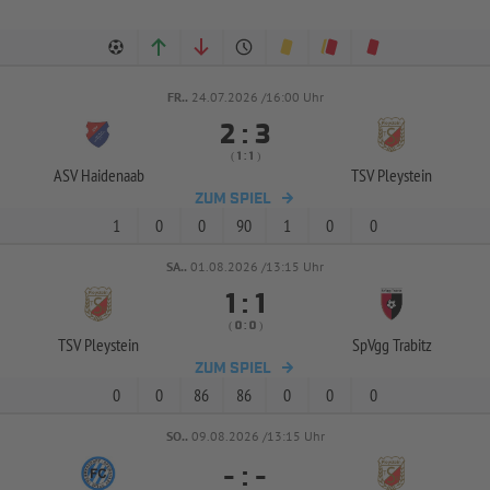
FR..
24.07.2026 /16:00 Uhr


:
( 
 )
:
ASV Haidenaab
TSV Pleystein
ZUM SPIEL
1
0
0
90
1
0
0
SA..
01.08.2026 /13:15 Uhr


:
( 
 )
:
TSV Pleystein
SpVgg Trabitz
ZUM SPIEL
0
0
86
86
0
0
0
SO..
09.08.2026 /13:15 Uhr
-
:
-