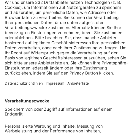
HÄUFIG BESUCHTE SEITEN
Pässe und Vereinswechsel
Trainerausbildung
Schulungsangebot Vereinsmitarbeiter
BFV-Geschäftsstellen
Trainerbörse
Login SpielPlus
FOLGE DEM BFV
TOP-VEREINE