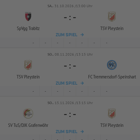
SA..
31.10.2026 /13:00 Uhr
-
:
-
SpVgg Trabitz
TSV Pleystein
ZUM SPIEL
-
-
-
-
-
-
-
SO..
08.11.2026 /13:15 Uhr
-
:
-
TSV Pleystein
FC Tremmersdorf-
Speinshart
ZUM SPIEL
-
-
-
-
-
-
-
SO..
15.11.2026 /13:15 Uhr
-
:
-
SV TuS/
DJK Grafenwöhr
TSV Pleystein
ZUM SPIEL
-
-
-
-
-
-
-