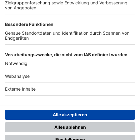
TOP-PARTNER
SFV
DFB
UEFA
FIFA
Nutzungsbedingungen
Datenschutz
Impressum