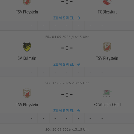
-
:
-
TSV Pleystein
FC Diessfurt
ZUM SPIEL
-
-
-
-
-
-
-
FR..
04.09.2026 /16:15 Uhr
-
:
-
SV Kulmain
TSV Pleystein
ZUM SPIEL
-
-
-
-
-
-
-
SO..
13.09.2026 /13:15 Uhr
-
:
-
TSV Pleystein
FC Weiden-
Ost II
ZUM SPIEL
-
-
-
-
-
-
-
SO..
20.09.2026 /13:15 Uhr