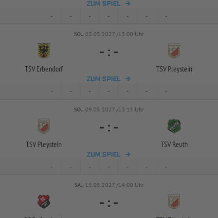
ZUM SPIEL
-
-
-
-
-
-
-
SO..
02.05.2027 /13:00 Uhr
-
:
-
TSV Erbendorf
TSV Pleystein
ZUM SPIEL
-
-
-
-
-
-
-
SO..
09.05.2027 /13:15 Uhr
-
:
-
TSV Pleystein
TSV Reuth
ZUM SPIEL
-
-
-
-
-
-
-
SA..
15.05.2027 /14:00 Uhr
-
:
-