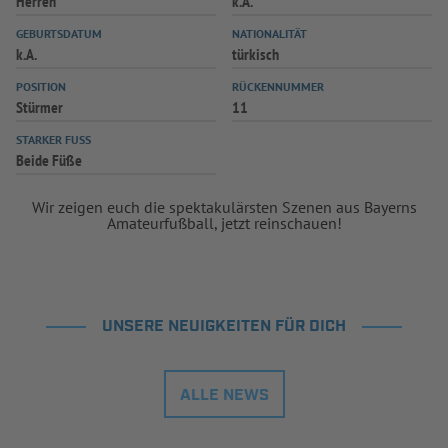
Herren
k.A.
GEBURTSDATUM
NATIONALITÄT
k.A.
türkisch
POSITION
RÜCKENNUMMER
Stürmer
11
STARKER FUSS
Beide Füße
Wir zeigen euch die spektakulärsten Szenen aus Bayerns
Amateurfußball, jetzt reinschauen!
UNSERE NEUIGKEITEN FÜR DICH
ALLE NEWS